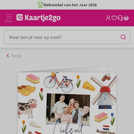
Ga
Webwinkel van het Jaar 2026
naar
de
MENU
inhoud
Terug