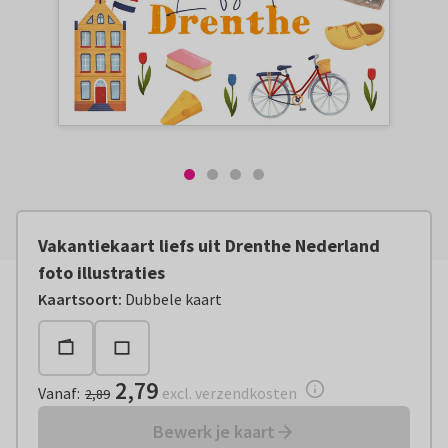
Vakantiekaart liefs uit Drenthe Nederland
foto illustraties
Vanaf:
€ 2,79
excl. verzendkosten
Kaartsoort
:
Dubbele kaart
2,79
Vanaf
:
excl. verzendkosten
2,89
Bewerk je kaart