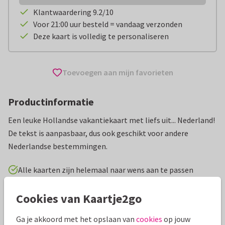
Klantwaardering 9.2/10
Voor 21:00 uur besteld = vandaag verzonden
Deze kaart is volledig te personaliseren
Toevoegen aan mijn favorieten
Productinformatie
Een leuke Hollandse vakantiekaart met liefs uit... Nederland!
De tekst is aanpasbaar, dus ook geschikt voor andere
Nederlandse bestemmingen.
Alle kaarten zijn helemaal naar wens aan te passen
Cookies van Kaartje2go
Vakantiekaarten
Paperhugs - by Lidy
Nederland
Gr
Ga je akkoord met het opslaan van
cookies
op jouw