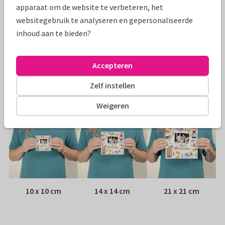
Specificaties bij deze kaart
apparaat om de website te verbeteren, het
websitegebruik te analyseren en gepersonaliseerde
Papiersoort:
Kies uit 6 luxe papiersoorten
inhoud aan te bieden?
Envelop:
Witte vensterenvelop
Accepteren
Adres:
Achterop de kaart
Zelf instellen
Formaten
Weigeren
10 x 10 cm
14 x 14 cm
21 x 21 cm