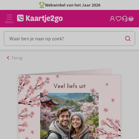
Ga
Webwinkel van het Jaar 2026
naar
de
MENU
inhoud
Terug