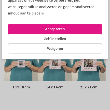
apparaat om de website te verbeteren, het
Papiersoort:
Kies uit 6 luxe papiersoorten
websitegebruik te analyseren en gepersonaliseerde
inhoud aan te bieden?
Envelop:
Witte vensterenvelop
Accepteren
Adres:
Achterop de kaart
Zelf instellen
Formaten
Weigeren
10 x 10 cm
14 x 14 cm
21 x 21 cm