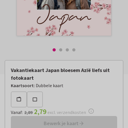
Vakantiekaart Japan bloesem Azië liefs uit
fotokaart
Vanaf:
€ 2,79
excl. verzendkosten
Kaartsoort
:
Dubbele kaart
2,79
Vanaf
:
2,89
excl. verzendkosten
Bewerk je kaart