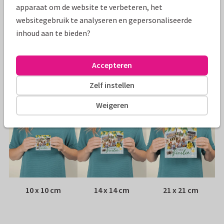
Specificaties bij deze kaart
apparaat om de website te verbeteren, het
websitegebruik te analyseren en gepersonaliseerde
Papiersoort:
Kies uit 6 luxe papiersoorten
inhoud aan te bieden?
Envelop:
Witte vensterenvelop
Accepteren
Adres:
Achterop de kaart
Zelf instellen
Formaten
Weigeren
10 x 10 cm
14 x 14 cm
21 x 21 cm