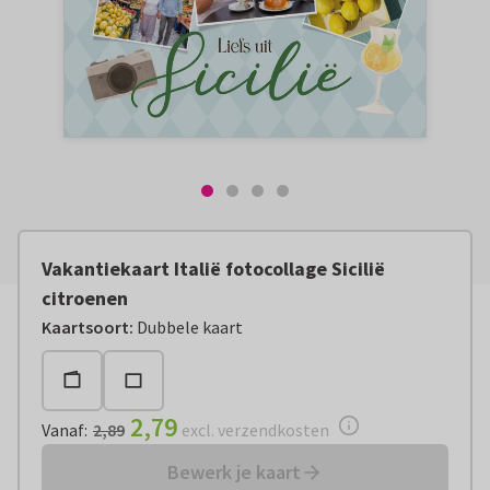
Vakantiekaart Italië fotocollage Sicilië
citroenen
Vanaf:
€ 2,79
excl. verzendkosten
Kaartsoort
:
Dubbele kaart
2,79
Vanaf
:
2,89
excl. verzendkosten
Bewerk je kaart