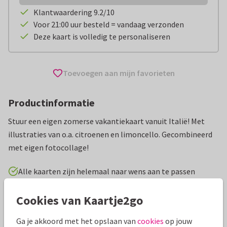
Klantwaardering 9.2/10
Voor 21:00 uur besteld = vandaag verzonden
Deze kaart is volledig te personaliseren
Toevoegen aan mijn favorieten
Productinformatie
Stuur een eigen zomerse vakantiekaart vanuit Italië! Met
illustraties van o.a. citroenen en limoncello. Gecombineerd
met eigen fotocollage!
Alle kaarten zijn helemaal naar wens aan te passen
Cookies van Kaartje2go
Vakantiekaarten
Paperhugs - by Lidy
Italië
Groeten
Ga je akkoord met het opslaan van
cookies
op jouw