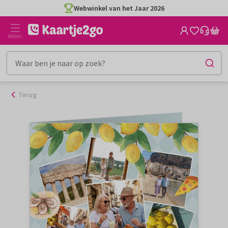
Ga
Webwinkel van het Jaar 2026
naar
de
MENU
inhoud
Terug