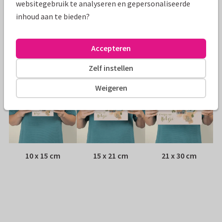
websitegebruik te analyseren en gepersonaliseerde
inhoud aan te bieden?
Envelop:
Witte vensterenvelop
Adres:
Achterop de kaart
Accepteren
Formaten
Zelf instellen
Weigeren
10 x 15 cm
15 x 21 cm
21 x 30 cm