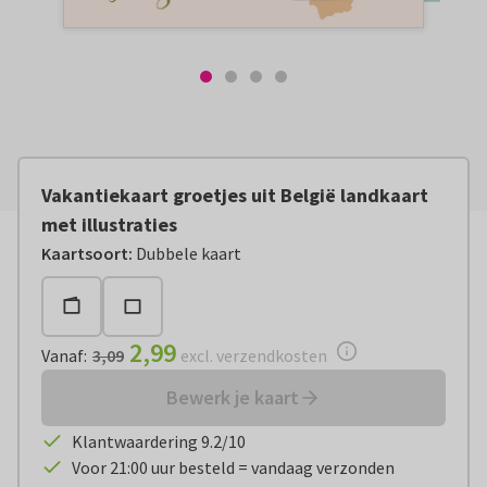
Vakantiekaart groetjes uit België landkaart
met illustraties
Vanaf:
€ 2,99
excl. verzendkosten
Kaartsoort
:
Dubbele kaart
2,99
Vanaf
:
3,09
excl. verzendkosten
Bewerk je kaart
Klantwaardering 9.2/10
Voor 21:00 uur besteld = vandaag verzonden