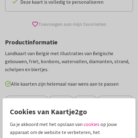
Deze kaart is volledig te personaliseren
Toevoegen aan mijn favorieten
Productinformatie
Landkaart van België met illustraties van Belgische
gebouwen, friet, bonbons, watervallen, diamanten, strand,
schelpen en biertjes.
Alle kaarten zijn helemaal naar wens aan te passen
Vakantiekaarten
Revista
België
Groeten uit...
Cookies van Kaartje2go
Specificaties bij deze kaart
Ga je akkoord met het opslaan van
cookies
op jouw
apparaat om de website te verbeteren, het
Papiersoort:
Kies uit 6 luxe papiersoorten