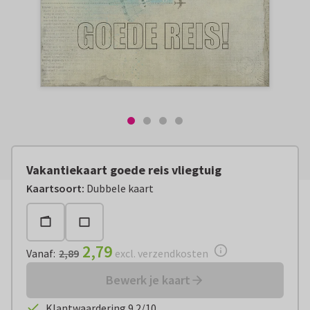
Vakantiekaart goede reis vliegtuig
Vanaf:
€ 2,79
excl. verzendkosten
Kaartsoort
:
Dubbele kaart
2,79
Vanaf
:
2,89
excl. verzendkosten
Bewerk je kaart
Klantwaardering 9.2/10