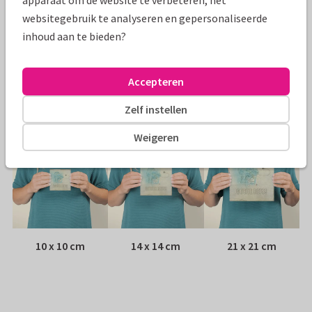
apparaat om de website te verbeteren, het
Papiersoort:
Kies uit 6 luxe papiersoorten
websitegebruik te analyseren en gepersonaliseerde
inhoud aan te bieden?
Envelop:
Witte vensterenvelop
Accepteren
Adres:
Achterop de kaart
Zelf instellen
Formaten
Weigeren
10 x 10 cm
14 x 14 cm
21 x 21 cm