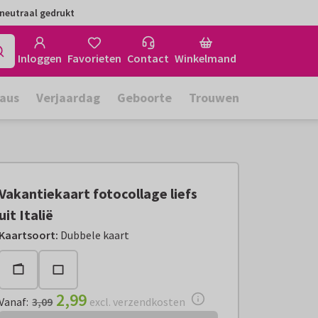
neutraal gedrukt
Inloggen
Favorieten
Contact
Winkelmand
aus
Verjaardag
Geboorte
Trouwen
Vakantiekaart fotocollage liefs
uit Italië
Vanaf:
€ 2,99
excl. verzendkosten
Kaartsoort
:
Dubbele kaart
2,99
Vanaf
:
3,09
excl. verzendkosten