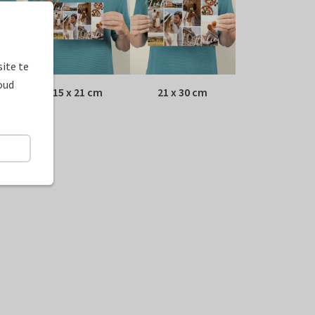
ite te
oud
15 x 21 cm
21 x 30 cm