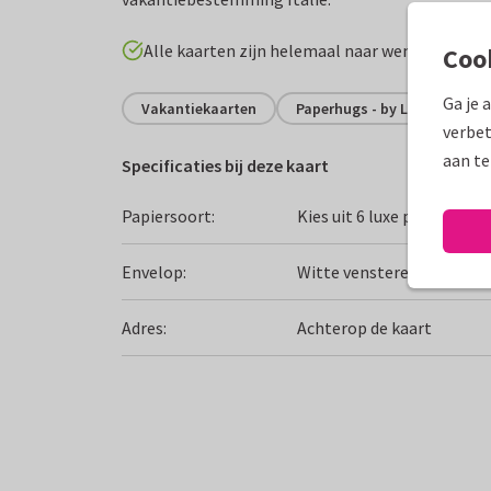
Alle kaarten zijn helemaal naar wens aan te p
Coo
Ga je 
Vakantiekaarten
Paperhugs - by Lidy
Ita
verbet
aan te
Specificaties bij deze kaart
Papiersoort:
Kies uit 6 luxe papiersoor
Envelop:
Witte vensterenvelop
Adres:
Achterop de kaart