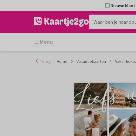
Ga
Nieuwe klant 
naar
de
inhoud
Menu
Terug
Home
Vakantiekaarten
Vakantiekaar