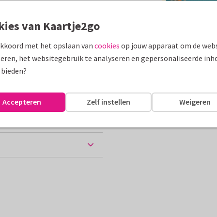
assen
kies van Kaartje2go
akkoord met het opslaan van
cookies
op jouw apparaat om de webs
lië
Groeten uit...
eren, het websitegebruik te analyseren en gepersonaliseerde inh
10 x 15 cm
 bieden?
ten
Accepteren
Zelf instellen
Weigeren