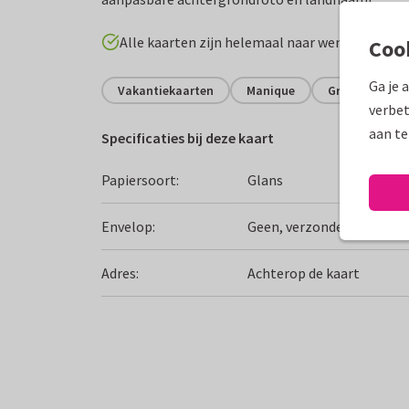
Alle kaarten zijn helemaal naar wens aan te p
Coo
Ga je 
Vakantiekaarten
Manique
Griekenland
verbet
aan te
Specificaties bij deze kaart
Papiersoort:
Glans
Envelop:
Geen, verzonden als ansi
Adres:
Achterop de kaart