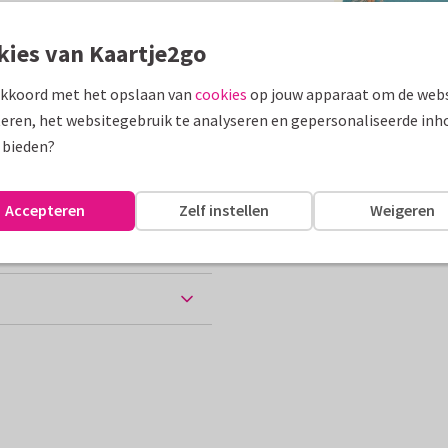
assen
kies van Kaartje2go
akkoord met het opslaan van
cookies
op jouw apparaat om de webs
Groeten uit...
eren, het websitegebruik te analyseren en gepersonaliseerde inh
10 x 15 cm
 bieden?
Accepteren
Zelf instellen
Weigeren
chtkaart