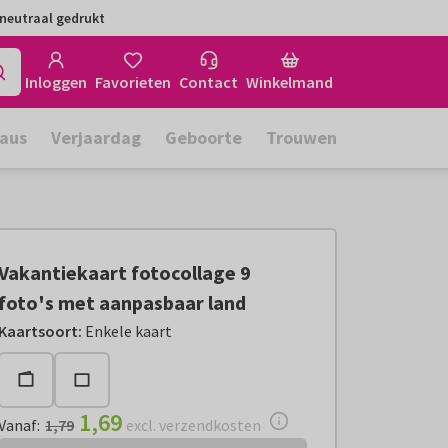
neutraal gedrukt
Inloggen
Favorieten
Contact
Winkelmand
aus
Verjaardag
Geboorte
Trouwen
Vakantiekaart fotocollage 9
foto's met aanpasbaar land
Vanaf:
€ 1,69
excl. verzendkosten
Kaartsoort
:
Enkele kaart
1,69
Vanaf
:
1,79
excl. verzendkosten