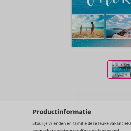
Productinformatie
Stuur je vrienden en familie deze leuke vakantie
aanpasbare achtergrondfoto en landnaam!