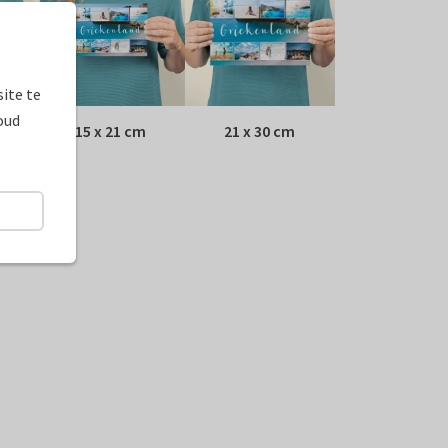
ite te
oud
15 x 21 cm
21 x 30 cm