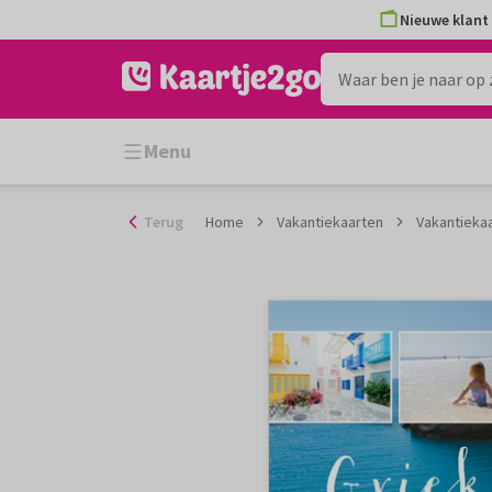
Ga
Nieuwe klant 
naar
de
inhoud
Menu
Terug
Home
Vakantiekaarten
Vakantiekaa