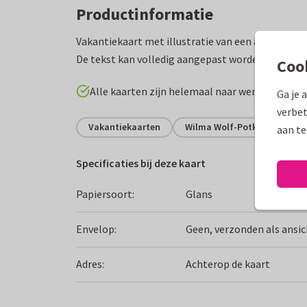
Productinformatie
Vakantiekaart met illustratie van een ansichtkaa
De tekst kan volledig aangepast worden.
Coo
Alle kaarten zijn helemaal naar wens aan te p
Ga je 
verbet
Vakantiekaarten
Wilma Wolf-Potkamp
F
aan te
Specificaties bij deze kaart
Papiersoort:
Glans
Envelop:
Geen, verzonden als ansi
Adres:
Achterop de kaart