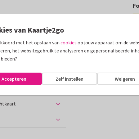
F
rt met (toscaans) landschap.
kies van Kaartje2go
assen
akkoord met het opslaan van
cookies
op jouw apparaat om de webs
eren, het websitegebruik te analyseren en gepersonaliseerde inh
ijne vakantie
Italië
 bieden?
Accepteren
Zelf instellen
Weigeren
chtkaart