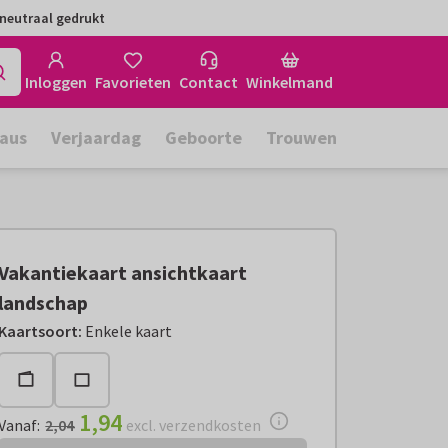
neutraal gedrukt
Inloggen
Favorieten
Contact
Winkelmand
aus
Verjaardag
Geboorte
Trouwen
Vakantiekaart ansichtkaart
landschap
Vanaf:
€ 1,94
excl. verzendkosten
Kaartsoort
:
Enkele kaart
1,94
Vanaf
:
2,04
excl. verzendkosten