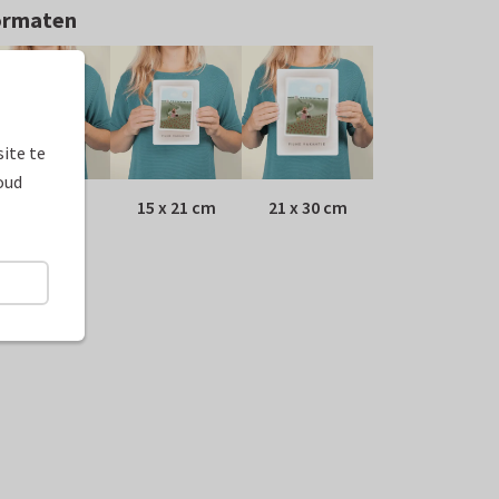
ormaten
ite te
oud
10 x 15 cm
15 x 21 cm
21 x 30 cm