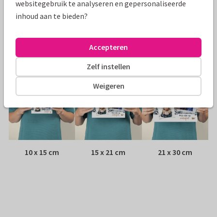
websitegebruik te analyseren en gepersonaliseerde
inhoud aan te bieden?
Envelop:
Geen, verzonden als ansichtkaart
Adres:
Achterop de kaart
Accepteren
Formaten
Zelf instellen
Weigeren
10 x 15 cm
15 x 21 cm
21 x 30 cm