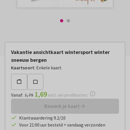
Vakantie ansichtkaart wintersport winter
sneeuw bergen
Vanaf:
€ 1,69
excl. verzendkosten
Kaartsoort
:
Enkele kaart
1,69
Vanaf
:
1,79
excl. verzendkosten
Bewerk je kaart
Klantwaardering 9.2/10
Voor 21:00 uur besteld = vandaag verzonden