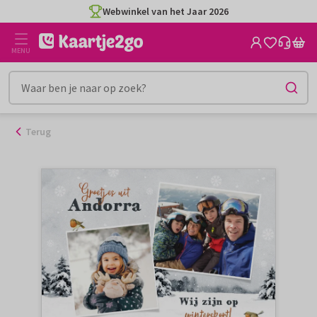
Ga
Webwinkel van het Jaar 2026
naar
de
MENU
inhoud
Terug