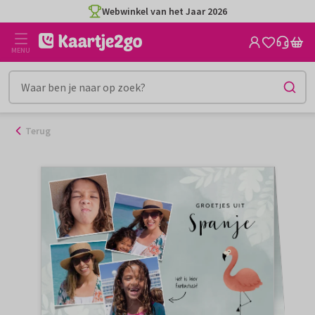
Ga
Webwinkel van het Jaar 2026
naar
de
MENU
inhoud
Terug