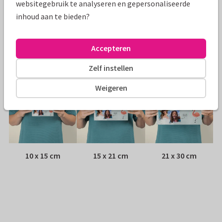
websitegebruik te analyseren en gepersonaliseerde
inhoud aan te bieden?
Envelop:
Witte vensterenvelop
Adres:
Achterop de kaart
Accepteren
Formaten
Zelf instellen
Weigeren
10 x 15 cm
15 x 21 cm
21 x 30 cm