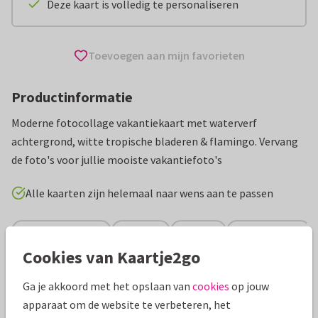
Deze kaart is volledig te personaliseren
Toevoegen aan mijn favorieten
Productinformatie
Moderne fotocollage vakantiekaart met waterverf
achtergrond, witte tropische bladeren & flamingo. Vervang
de foto's voor jullie mooiste vakantiefoto's
Alle kaarten zijn helemaal naar wens aan te passen
Vakantiekaarten
AnoukS
Spanje
Groeten uit...
Cookies van Kaartje2go
Specificaties bij deze kaart
Ga je akkoord met het opslaan van
cookies
op jouw
apparaat om de website te verbeteren, het
Papiersoort:
Kies uit 6 luxe papiersoorten