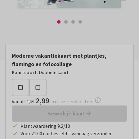
Moderne vakantiekaart met plantjes,
flamingo en fotocollage
Vanaf:
€ 2,99
excl. verzendkosten
Kaartsoort
:
Dubbele kaart
2,99
Vanaf
:
excl. verzendkosten
3,09
Bewerk je kaart
Klantwaardering 9.2/10
Voor 21:00 uur besteld = vandaag verzonden