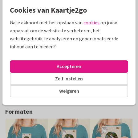
binnenkant en eigen foto.
Cookies van Kaartje2go
Alle kaarten zijn helemaal naar wens aan te passen
Ga je akkoord met het opslaan van
cookies
op jouw
apparaat om de website te verbeteren, het
Vakantiekaarten
Mike en Molly
Groeten uit...
websitegebruik te analyseren en gepersonaliseerde
inhoud aan te bieden?
Specificaties bij deze kaart
Accepteren
Papiersoort:
Kies uit 6 luxe papiersoorten
Zelf instellen
Envelop:
Witte vensterenvelop
Weigeren
Adres:
Achterop de kaart
Formaten