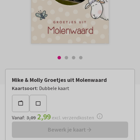
Mike & Molly Groetjes uit Molenwaard
Vanaf:
€ 2,99
excl. verzendkosten
Kaartsoort
:
Dubbele kaart
2,99
Vanaf
:
3,09
excl. verzendkosten
Bewerk je kaart