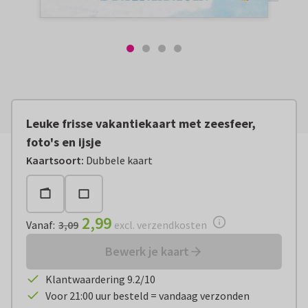
Leuke frisse vakantiekaart met zeesfeer,
foto's en ijsje
Vanaf:
€ 2,99
excl. verzendkosten
Kaartsoort
:
Dubbele kaart
2,99
Vanaf
:
3,09
excl. verzendkosten
Bewerk je kaart
Klantwaardering 9.2/10
Voor 21:00 uur besteld = vandaag verzonden