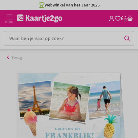
Ga
Webwinkel van het Jaar 2026
naar
de
MENU
inhoud
Terug