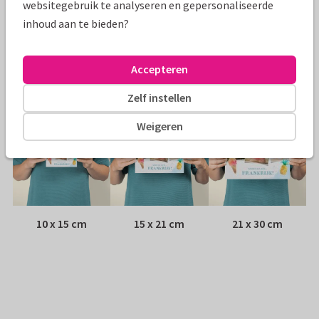
websitegebruik te analyseren en gepersonaliseerde
inhoud aan te bieden?
Envelop:
Witte vensterenvelop
Adres:
Achterop de kaart
Accepteren
Formaten
Zelf instellen
Weigeren
10 x 15 cm
15 x 21 cm
21 x 30 cm