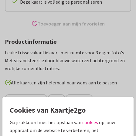
Deze kaart is volledig te personaliseren
Toevoegen aan mijn favorieten
Productinformatie
Leuke frisse vakantiekaart met ruimte voor 3 eigen foto's.
Met strandsfeertje door blauwe waterverf achtergrond en
vrolijke zomer illustraties.
Alle kaarten zijn helemaal naar wens aan te passen
Vakantiekaarten
ilse
Frankrijk
Cookies van Kaartje2go
Specificaties bij deze kaart
Ga je akkoord met het opslaan van
cookies
op jouw
apparaat om de website te verbeteren, het
Papiersoort:
Kies uit 6 luxe papiersoorten