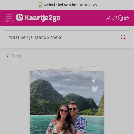
Ga
Webwinkel van het Jaar 2026
naar
de
MENU
inhoud
Terug