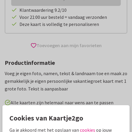
Klantwaardering 9.2/10
Voor 21:00 uur besteld = vandaag verzonden
Deze kaart is volledig te personaliseren
Toevoegen aan mijn favorieten
Productinformatie
Voeg je eigen foto, namen, tekst & landnaam toe en maak zo
gemakkelijk je eigen persoonlijke vakantiegroet kaart met 1
grote foto. Tekst is aanpasbaar
Alle kaarten zijn helemaal naar wens aan te passen
Cookies van Kaartje2go
Vakantiekaarten
ilse
Ga je akkoord met het opslaan van
cookies
op jouw