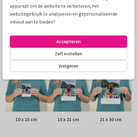
Specificaties bij deze kaart
apparaat om de website te verbeteren, het
websitegebruik te analyseren en gepersonaliseerde
Papiersoort:
Kies uit 6 luxe papiersoorten
inhoud aan te bieden?
Envelop:
Witte vensterenvelop
Accepteren
Adres:
Achterop de kaart
Zelf instellen
Formaten
Weigeren
10 x 15 cm
15 x 21 cm
21 x 30 cm