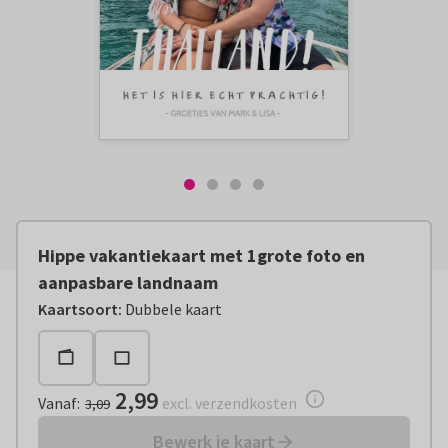
Hippe vakantiekaart met 1grote foto en
aanpasbare landnaam
Vanaf:
€ 2,99
excl. verzendkosten
Kaartsoort
:
Dubbele kaart
2,99
Vanaf
:
excl. verzendkosten
3,09
Bewerk je kaart