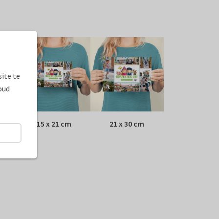
ite te
oud
15 x 21 cm
21 x 30 cm