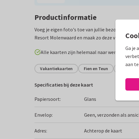
Productinformatie
Voeg je eigen foto's toe van jullie bezoek aan Av
Coo
Resort Molenwaard en maak zo deze vrolijke ansi
Ga je 
Alle kaarten zijn helemaal naar wens aan te p
verbet
aan te
Vakantiekaarten
Fien en Teun
Groeten ui
Specificaties bij deze kaart
Papiersoort:
Glans
Envelop:
Geen, verzonden als ansi
Adres:
Achterop de kaart