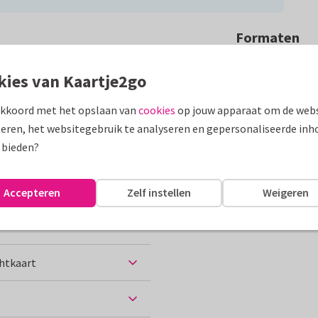
Formaten
onturenboerderij of Familie
kies van Kaartje2go
chtkaart met Fien & Teun.
akkoord met het opslaan van
cookies
op jouw apparaat om de webs
assen
eren, het websitegebruik te analyseren en gepersonaliseerde inh
 bieden?
t...
10 x 15 cm
Accepteren
Zelf instellen
Weigeren
chtkaart