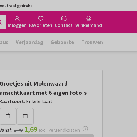
neutraal gedrukt
Inloggen
Favorieten
Contact
Winkelmand
aus
Verjaardag
Geboorte
Trouwen
Groetjes uit Molenwaard
ansichtkaart met 6 eigen foto's
Vanaf:
€ 1,69
excl. verzendkosten
Kaartsoort
:
Enkele kaart
1,69
Vanaf
:
1,79
excl. verzendkosten