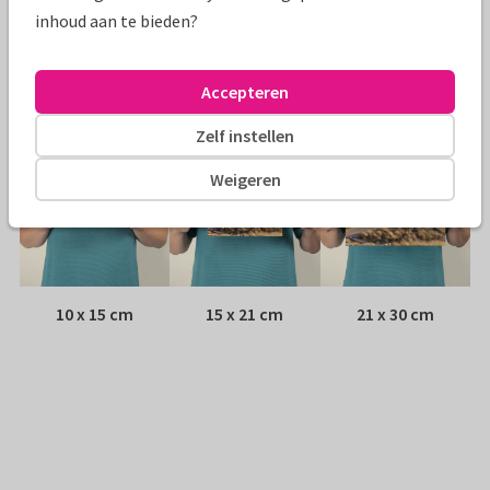
Envelop:
Geen, verzonden als ansichtkaart
inhoud aan te bieden?
Adres:
Achterop de kaart
Accepteren
Formaten
Zelf instellen
Weigeren
10 x 15 cm
15 x 21 cm
21 x 30 cm