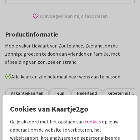
Toevoegen aan mijn favorieten
Productinformatie
Mooie vakantiekaart van Zoutelande, Zeeland, om de
zonnige groeten te doen aan vrienden en familie, met
afbeelding van zon, zee en strand.
Alle kaarten zijn helemaal naar wens aan te passen
Vakantiekaarten
Teuni
Nederland
Groeten uit...
Cookies van Kaartje2go
Specificaties bij deze kaart
Ga je akkoord met het opslaan van
cookies
op jouw
Papiersoort:
Glans
apparaat om de website te verbeteren, het
websitegebruik te analyseren en gepersonaliseerde