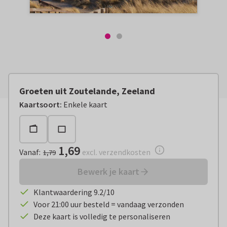
Groeten uit Zoutelande, Zeeland
Vanaf:
€ 1,69
excl. verzendkosten
Kaartsoort
:
Enkele kaart
1,69
Vanaf
:
excl. verzendkosten
1,79
Bewerk je kaart
Klantwaardering 9.2/10
Voor 21:00 uur besteld = vandaag verzonden
Deze kaart is volledig te personaliseren