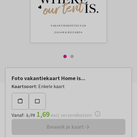
Foto vakantiekaart Home is...
Vanaf:
€ 1,69
excl. verzendkosten
Kaartsoort
:
Enkele kaart
1,69
Vanaf
:
1,79
excl. verzendkosten
Bewerk je kaart