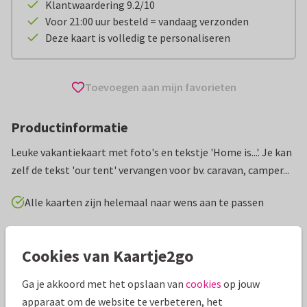
Klantwaardering 9.2/10
Voor 21:00 uur besteld = vandaag verzonden
Deze kaart is volledig te personaliseren
Toevoegen aan mijn favorieten
Productinformatie
Leuke vakantiekaart met foto's en tekstje 'Home is...'. Je kan
zelf de tekst 'our tent' vervangen voor bv. caravan, camper...
Alle kaarten zijn helemaal naar wens aan te passen
Vakantiekaarten
Kaatje's Design
Engeland
Cookies van Kaartje2go
Specificaties bij deze kaart
Ga je akkoord met het opslaan van
cookies
op jouw
apparaat om de website te verbeteren, het