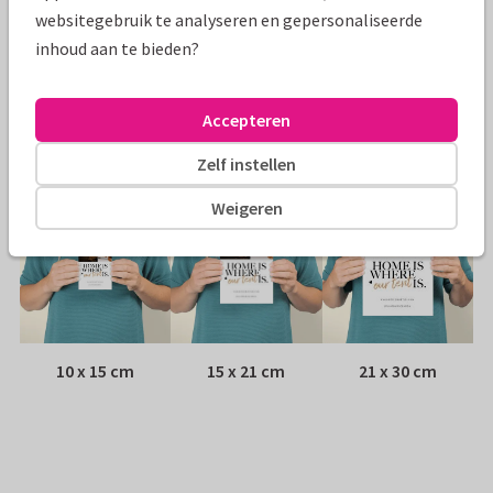
Papiersoort:
Glans
websitegebruik te analyseren en gepersonaliseerde
inhoud aan te bieden?
Envelop:
Geen, verzonden als ansichtkaart
Adres:
Achterop de kaart
Accepteren
Formaten
Zelf instellen
Weigeren
10 x 15 cm
15 x 21 cm
21 x 30 cm