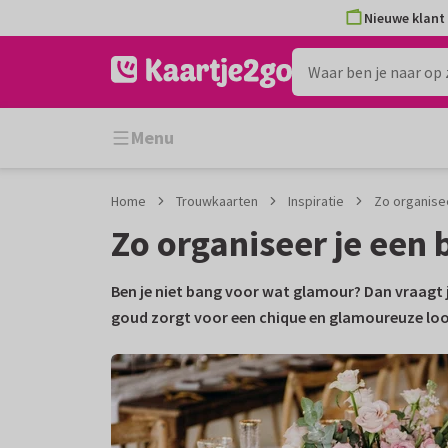
Ga
Ga
Nieuwe klant 
naar
naar
de
het
inhoud
filter
Menu
Home
Trouwkaarten
Inspiratie
Zo organisee
Zo organiseer je een 
Ben je niet bang voor wat glamour? Dan vraagt je
goud zorgt voor een chique en glamoureuze look