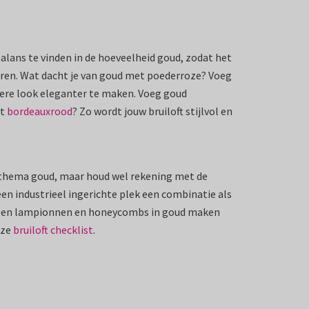
alans te vinden in de hoeveelheid goud, zodat het
euren. Wat dacht je van goud met poederroze? Voeg
toere look eleganter te maken. Voeg goud
et
bordeauxrood
? Zo wordt jouw bruiloft stijlvol en
oft thema goud, maar houd wel rekening met de
een industrieel ingerichte plek een combinatie als
k om en lampionnen en honeycombs in goud maken
nze
bruiloft checklist
.