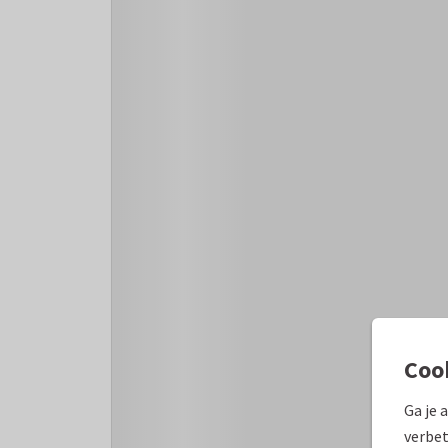
Coo
Ga je 
verbet