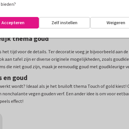
 bieden?
Accepteren
Zelf instellen
Weigeren
elijk thema goud
 is het tijd voor de details. Ter decoratie voeg je bijvoorbeeld aan
ok aan tafel zijn er diverse originele mogelijkheden, zoals goudk
s die niet goud zijn, maak je eenvoudig goud met goudkleurige ver
s en goud
rwerkt wordt? Ideaal als je het bruiloft thema Touch of gold kiest
en nonchalante vegen gouden verf. Een ander idee is om voor eetb
peels effect!