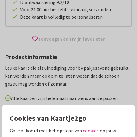
Klantwaardering 9.2/10
Voor 21:00 uur besteld = vandaag verzonden
Deze kaart is volledig te personaliseren
Toevoegen aan mijn favorieten
Productinformatie
Leuke kaart die als uinodiging voor bv pakjesavond gebruikt
kan worden maar ook om te laten weten dat de schoen
gezet mag worden of zomaar.
Alle kaarten zijn helemaal naar wens aan te passen
Sinterklaaskaarten
Birds and Flowers
Cookies van Kaartje2go
Ga je akkoord met het opslaan van
cookies
op jouw
Specificaties bij deze kaart