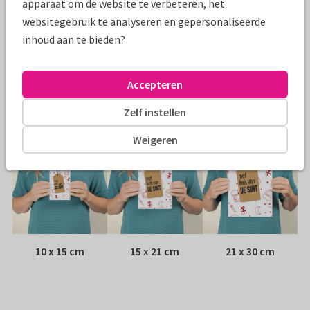
apparaat om de website te verbeteren, het
websitegebruik te analyseren en gepersonaliseerde
Papiersoort:
Kies uit 6 luxe papiersoorten
inhoud aan te bieden?
Envelop:
Witte vensterenvelop
Accepteren
Adres:
Achterop de kaart
Zelf instellen
Formaten
Weigeren
10 x 15 cm
15 x 21 cm
21 x 30 cm