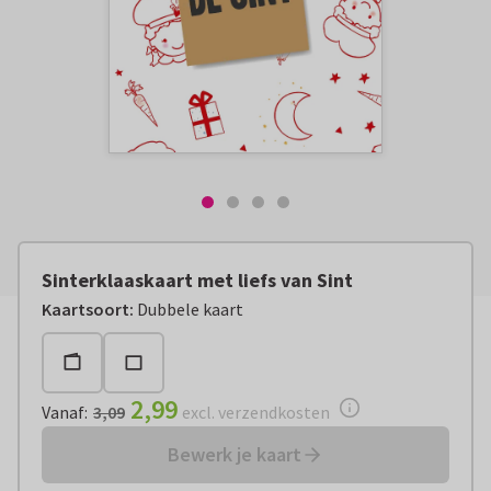
Sinterklaaskaart met liefs van Sint
Vanaf:
€ 2,99
excl. verzendkosten
Kaartsoort
:
Dubbele kaart
2,99
Vanaf
:
3,09
excl. verzendkosten
Bewerk je kaart