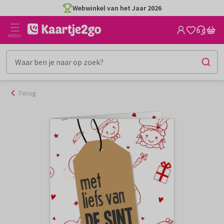
Ga
Webwinkel van het Jaar 2026
naar
de
MENU
inhoud
Terug