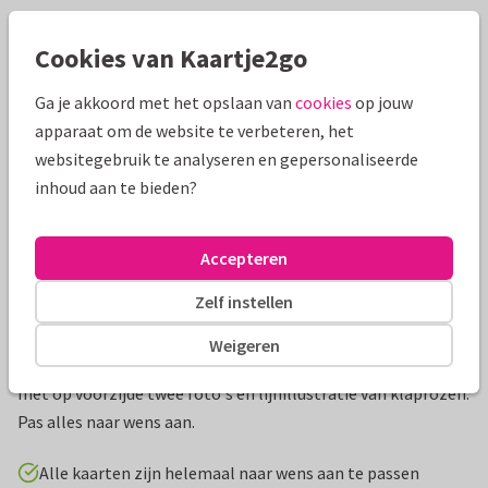
Mooie extra's bij je kaart
Cookies van Kaartje2go
Ga je akkoord met het opslaan van
cookies
op jouw
apparaat om de website te verbeteren, het
websitegebruik te analyseren en gepersonaliseerde
inhoud aan te bieden?
Accepteren
Zelf instellen
Productinformatie
Weigeren
Stijlvol klassieke trouwkaart minimalistisch vormgegeven
met op voorzijde twee foto's en lijnillustratie van klaprozen.
Pas alles naar wens aan.
Alle kaarten zijn helemaal naar wens aan te passen