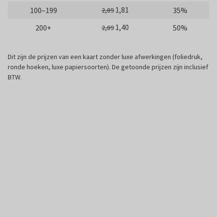
1,81
100–199
35%
2,89
1,40
200+
50%
2,89
Dit zijn de prijzen van een kaart zonder luxe afwerkingen (foliedruk,
ronde hoeken, luxe papiersoorten). De getoonde prijzen zijn inclusief
BTW.