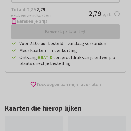
Totaal:
€ 2,79
Totaal:
2,89
2,79
€ 2,79
2,79
per stuk
p/st.
excl. verzendkosten
Bereken je prijs
Bewerk je kaart
Voor 21:00 uur besteld = vandaag verzonden
Meer kaarten = meer korting
Ontvang
GRATIS
een proefdruk van je ontwerp of
plaats direct je bestelling
Toevoegen aan mijn favorieten
Kaarten die hierop lijken