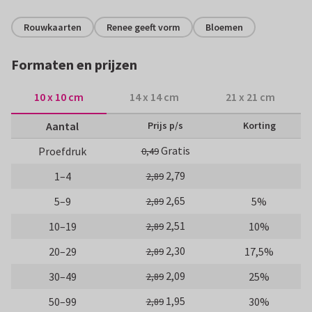
Rouwkaarten
Renee geeft vorm
Bloemen
Formaten en prijzen
10 x 10 cm
14 x 14 cm
21 x 21 cm
Aantal
Prijs p/s
Korting
Gratis
Proefdruk
0,49
2,79
1–4
2,89
2,65
5–9
5%
2,89
2,51
10–19
10%
2,89
2,30
20–29
17,5%
2,89
2,09
30–49
25%
2,89
1,95
50–99
30%
2,89