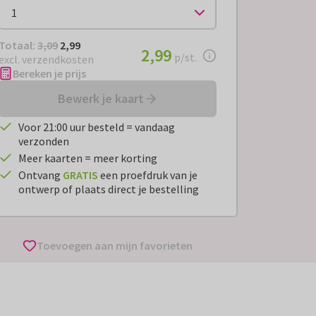
Totaal:
€ 2,99
Totaal:
3,09
2,99
€ 2,99
2,99
per stuk
p/st.
excl. verzendkosten
Bereken je prijs
Bewerk je kaart
Voor 21:00 uur besteld = vandaag
verzonden
Meer kaarten = meer korting
Ontvang
GRATIS
een proefdruk van je
ontwerp of plaats direct je bestelling
Toevoegen aan mijn favorieten