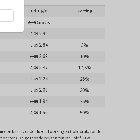
Prijs p/s
Korting
Gratis
0,49
2,99
3,09
2,84
5%
3,09
2,69
10%
3,09
2,47
17,5%
3,09
2,24
25%
3,09
2,09
30%
3,09
1,94
35%
3,09
1,50
50%
3,09
 van een kaart zonder luxe afwerkingen (foliedruk, ronde
soorten). De getoonde prijzen zijn inclusief BTW.