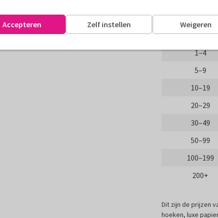
paasdagen.
Aantal
Accepteren
Zelf instellen
Weigeren
assen
Proefdruk
1–4
5–9
10–19
20–29
30–49
50–99
100–199
200+
Dit zijn de prijzen
hoeken, luxe papier