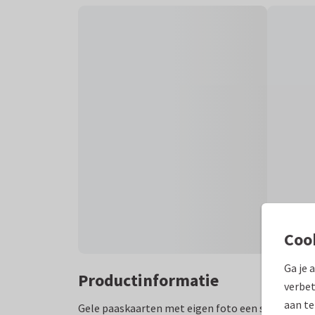
Coo
Ga je 
Productinformatie
verbet
aan te
Gele paaskaarten met eigen foto een speelse ill