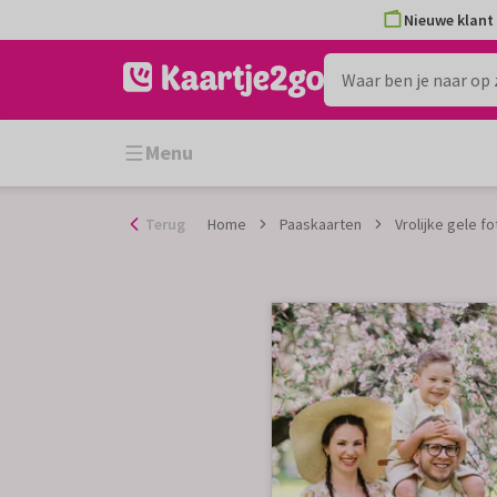
Ga
Nieuwe klant 
naar
de
inhoud
Menu
Terug
Home
Paaskaarten
Vrolijke gele 