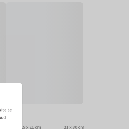
ite te
prijzen
oud
15 x 21 cm
21 x 30 cm