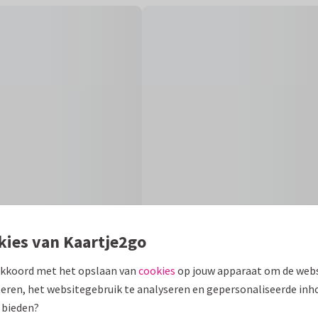
kies van Kaartje2go
akkoord met het opslaan van
cookies
op jouw apparaat om de webs
Formaten en 
eren, het websitegebruik te analyseren en gepersonaliseerde inh
 bieden?
ustratie van een paastak met
10 x 15 cm