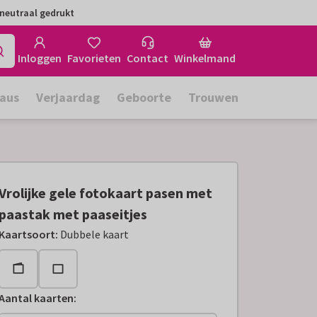
neutraal gedrukt
Inloggen
Favorieten
Contact
Winkelmand
aus
Verjaardag
Geboorte
Trouwen
Vrolijke gele fotokaart pasen met
paastak met paaseitjes
Kaartsoort
:
Dubbele kaart
Aantal kaarten
: