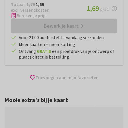
Totaal:
€ 1,69
Totaal:
1,79
1,69
€ 1,69
1,69
per stuk
p/st.
excl. verzendkosten
Bereken je prijs
Bewerk je kaart
Voor 21:00 uur besteld = vandaag verzonden
Meer kaarten = meer korting
Ontvang
GRATIS
een proefdruk van je ontwerp of
plaats direct je bestelling
Toevoegen aan mijn favorieten
Mooie extra's bij je kaart