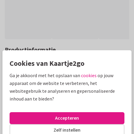
Productinformatie
Feestelijke nieuwjaars fotocollage kaart met ruimte voor 3
Cookies van Kaartje2go
eigen foto's. Met rondom een kader van goudlook confetti
Ga je akkoord met het opslaan van
cookies
op jouw
en tekst 'fijn nieuwjaar'
apparaat om de website te verbeteren, het
Alle kaarten zijn helemaal naar wens aan te passen
websitegebruik te analyseren en gepersonaliseerde
inhoud aan te bieden?
Nieuwjaarskaarten
ilse
Accepteren
Formaten en prijzen
Zelf instellen