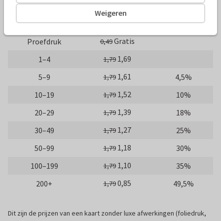
10 x 15 cm
15 x 21 cm
21 x 30 cm
Weigeren
Aantal
Prijs p/s
Korting
Gratis
Proefdruk
0,49
1,69
1–4
1,79
1,61
5–9
4,5%
1,79
1,52
10–19
10%
1,79
1,39
20–29
18%
1,79
1,27
30–49
25%
1,79
1,18
50–99
30%
1,79
1,10
100–199
35%
1,79
0,85
200+
49,5%
1,79
Dit zijn de prijzen van een kaart zonder luxe afwerkingen (foliedruk,