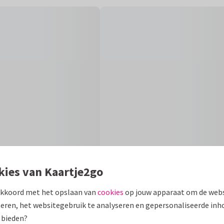
kies van Kaartje2go
akkoord met het opslaan van
cookies
op jouw apparaat om de webs
Formaten en 
eren, het websitegebruik te analyseren en gepersonaliseerde inh
 bieden?
te foto van je gezin, je
10 x 15 cm