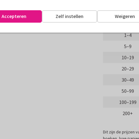
wjaarsgroet!
Aantal
Accepteren
Zelf instellen
Weigeren
assen
Proefdruk
1–4
5–9
10–19
20–29
30–49
50–99
100–199
200+
Dit zijn de prijzen
hoeken, luxe papier