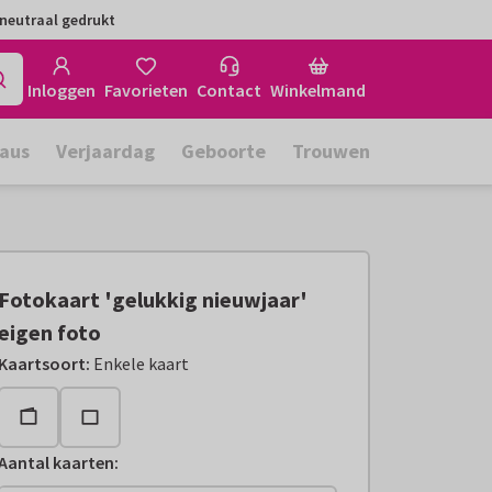
neutraal gedrukt
Inloggen
Favorieten
Contact
Winkelmand
aus
Verjaardag
Geboorte
Trouwen
Fotokaart 'gelukkig nieuwjaar'
eigen foto
Kaartsoort
:
Enkele kaart
Aantal kaarten
: