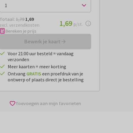
Totaal:
€ 1,69
Totaal:
1,79
1,69
€ 1,69
1,69
per stuk
p/st.
excl. verzendkosten
Bereken je prijs
Bewerk je kaart
Voor 21:00 uur besteld = vandaag
verzonden
Meer kaarten = meer korting
Ontvang
GRATIS
een proefdruk van je
ontwerp of plaats direct je bestelling
Toevoegen aan mijn favorieten