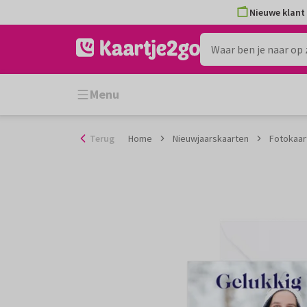
Ga
Nieuwe klant 
naar
de
inhoud
Menu
Terug
Home
Nieuwjaarskaarten
Fotokaart