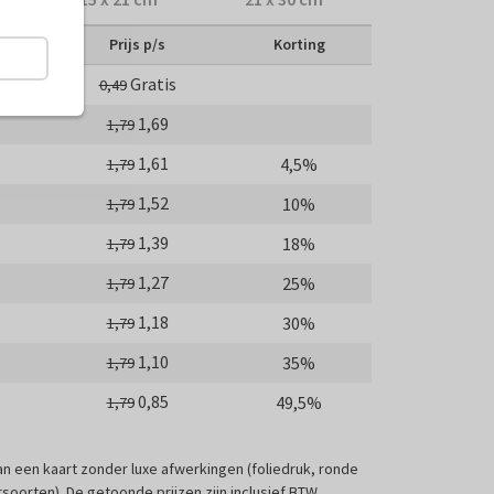
Prijs p/s
Korting
Gratis
0,49
1,69
1,79
1,61
4,5%
1,79
1,52
10%
1,79
1,39
18%
1,79
1,27
25%
1,79
1,18
30%
1,79
1,10
35%
1,79
0,85
49,5%
1,79
 van een kaart zonder luxe afwerkingen (foliedruk, ronde
soorten). De getoonde prijzen zijn inclusief BTW.