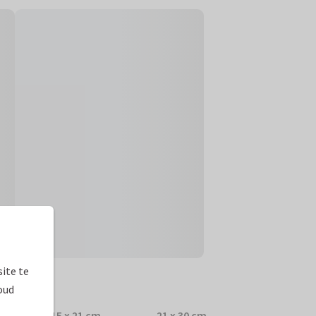
ite te
prijzen
oud
15 x 21 cm
21 x 30 cm