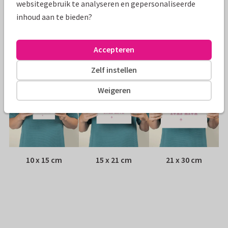
websitegebruik te analyseren en gepersonaliseerde
inhoud aan te bieden?
Envelop:
Witte vensterenvelop
Adres:
Achterop de kaart
Accepteren
Formaten
Zelf instellen
Weigeren
10 x 15 cm
15 x 21 cm
21 x 30 cm