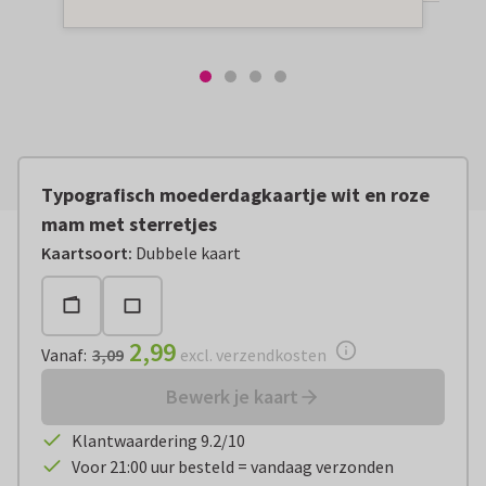
Typografisch moederdagkaartje wit en roze
mam met sterretjes
Vanaf:
€ 2,99
excl. verzendkosten
Kaartsoort
:
Dubbele kaart
2,99
Vanaf
:
3,09
excl. verzendkosten
Bewerk je kaart
Klantwaardering 9.2/10
Voor 21:00 uur besteld = vandaag verzonden