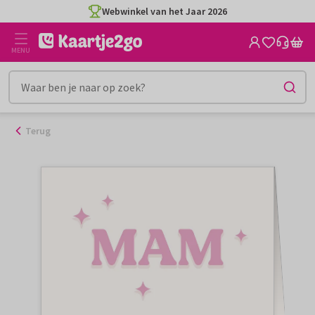
Ga
Webwinkel van het Jaar 2026
naar
de
MENU
inhoud
Terug