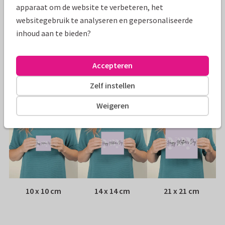
Specificaties bij deze kaart
apparaat om de website te verbeteren, het
websitegebruik te analyseren en gepersonaliseerde
Papiersoort:
Kies uit 6 luxe papiersoorten
inhoud aan te bieden?
Envelop:
Witte vensterenvelop
Accepteren
Adres:
Achterop de kaart
Zelf instellen
Formaten
Weigeren
10 x 10 cm
14 x 14 cm
21 x 21 cm