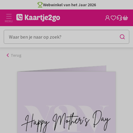
Ga
Webwinkel van het Jaar 2026
naar
de
MENU
inhoud
Terug