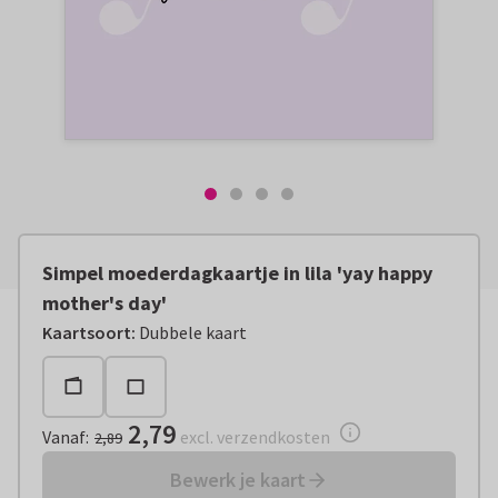
Simpel moederdagkaartje in lila 'yay happy
mother's day'
Vanaf:
€ 2,79
excl. verzendkosten
Kaartsoort
:
Dubbele kaart
2,79
Vanaf
:
excl. verzendkosten
2,89
Bewerk je kaart