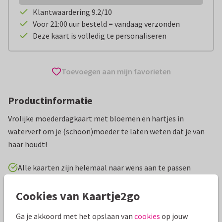
Klantwaardering 9.2/10
Voor 21:00 uur besteld = vandaag verzonden
Deze kaart is volledig te personaliseren
Toevoegen aan mijn favorieten
Productinformatie
Vrolijke moederdagkaart met bloemen en hartjes in
waterverf om je (schoon)moeder te laten weten dat je van
haar houdt!
Alle kaarten zijn helemaal naar wens aan te passen
Cookies van Kaartje2go
Moederdag kaarten
Studio Amke
Ga je akkoord met het opslaan van
cookies
op jouw