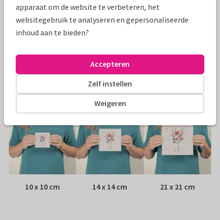
Specificaties bij deze kaart
apparaat om de website te verbeteren, het
websitegebruik te analyseren en gepersonaliseerde
Papiersoort:
Kies uit 6 luxe papiersoorten
inhoud aan te bieden?
Envelop:
Witte vensterenvelop
Accepteren
Adres:
Achterop de kaart
Zelf instellen
Formaten
Weigeren
10 x 10 cm
14 x 14 cm
21 x 21 cm