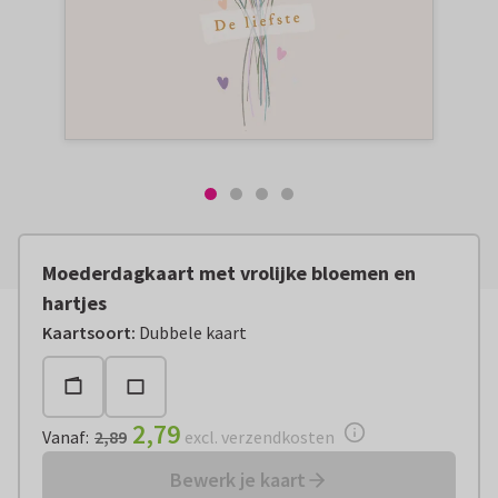
Moederdagkaart met vrolijke bloemen en
hartjes
Vanaf:
€ 2,79
excl. verzendkosten
Kaartsoort
:
Dubbele kaart
2,79
Vanaf
:
2,89
excl. verzendkosten
Bewerk je kaart