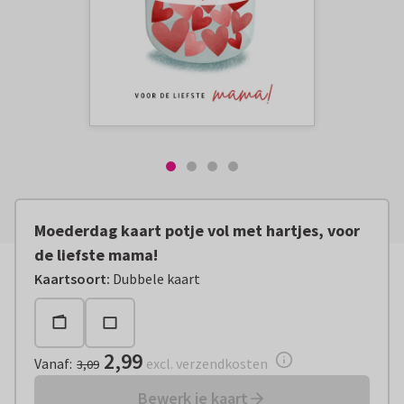
Moederdag kaart potje vol met hartjes, voor
de liefste mama!
Vanaf:
€ 2,99
excl. verzendkosten
Kaartsoort
:
Dubbele kaart
2,99
Vanaf
:
excl. verzendkosten
3,09
Bewerk je kaart