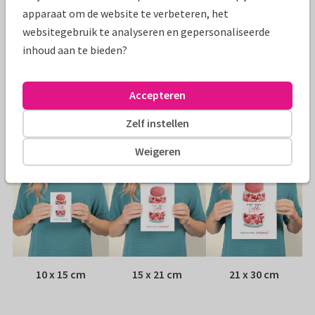
Specificaties bij deze kaart
apparaat om de website te verbeteren, het
websitegebruik te analyseren en gepersonaliseerde
Papiersoort:
Kies uit 6 luxe papiersoorten
inhoud aan te bieden?
Envelop:
Witte vensterenvelop
Accepteren
Adres:
Achterop de kaart
Zelf instellen
Formaten
Weigeren
10 x 15 cm
15 x 21 cm
21 x 30 cm