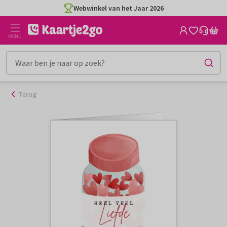
Ga
Webwinkel van het Jaar 2026
naar
de
MENU
inhoud
Terug