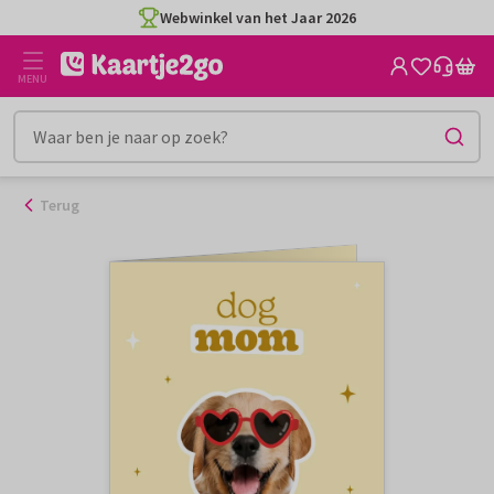
Ga
Webwinkel van het Jaar 2026
naar
de
MENU
inhoud
Terug