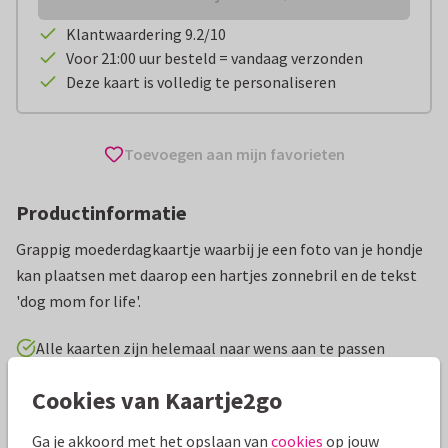
Klantwaardering 9.2/10
Voor 21:00 uur besteld = vandaag verzonden
Deze kaart is volledig te personaliseren
Toevoegen aan mijn favorieten
Productinformatie
Grappig moederdagkaartje waarbij je een foto van je hondje
kan plaatsen met daarop een hartjes zonnebril en de tekst
'dog mom for life'.
Alle kaarten zijn helemaal naar wens aan te passen
Cookies van Kaartje2go
Moederdag kaarten
Manique
Grappig
Ga je akkoord met het opslaan van
cookies
op jouw