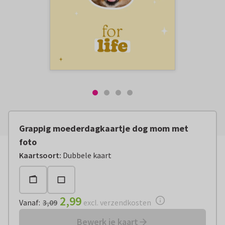
Grappig moederdagkaartje dog mom met
foto
Vanaf:
€ 2,99
excl. verzendkosten
Kaartsoort
:
Dubbele kaart
2,99
Vanaf
:
3,09
excl. verzendkosten
Bewerk je kaart