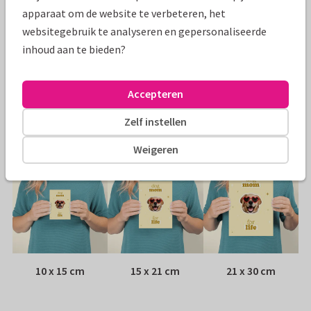
Specificaties bij deze kaart
apparaat om de website te verbeteren, het
websitegebruik te analyseren en gepersonaliseerde
Papiersoort:
Kies uit 6 luxe papiersoorten
inhoud aan te bieden?
Envelop:
Witte vensterenvelop
Accepteren
Adres:
Achterop de kaart
Zelf instellen
Formaten
Weigeren
10 x 15 cm
15 x 21 cm
21 x 30 cm