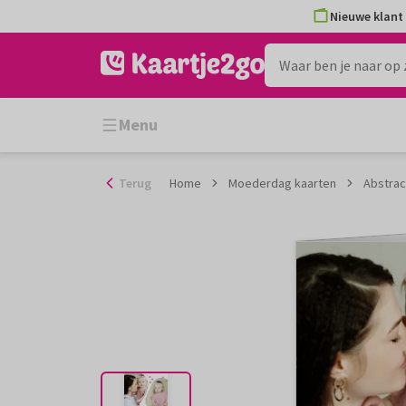
Ga
Nieuwe klant 
naar
de
inhoud
Menu
Terug
Home
Moederdag kaarten
Abstrac