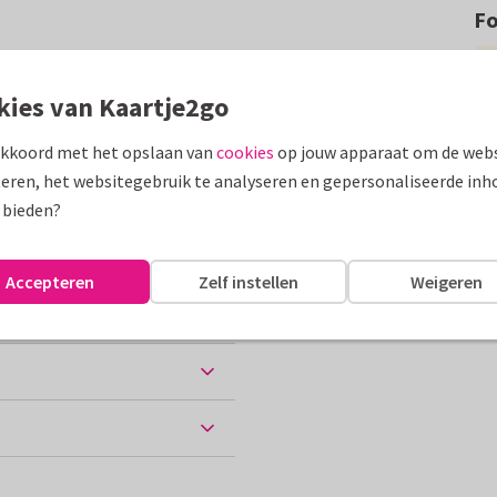
F
e vormen, gouden (geen folie!)
kies van Kaartje2go
assen
akkoord met het opslaan van
cookies
op jouw apparaat om de webs
eren, het websitegebruik te analyseren en gepersonaliseerde inh
 bieden?
Accepteren
Zelf instellen
Weigeren
ten