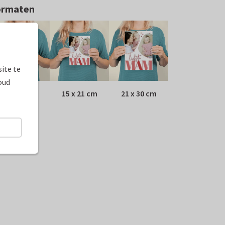
ormaten
ite te
oud
10 x 15 cm
15 x 21 cm
21 x 30 cm