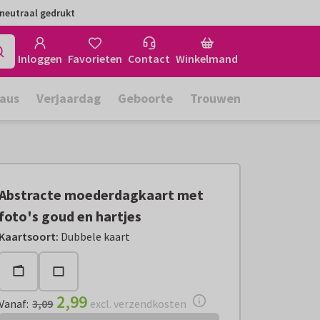
neutraal gedrukt
Inloggen
Favorieten
Contact
Winkelmand
aus
Verjaardag
Geboorte
Trouwen
Abstracte moederdagkaart met
foto's goud en hartjes
Vanaf:
€ 2,99
excl. verzendkosten
Kaartsoort
:
Dubbele kaart
2,99
Vanaf
:
3,09
excl. verzendkosten