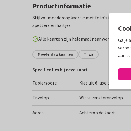
Productinformatie
Stijlvol moederdagkaartje met foto's in abstract
spetters en hartjes.
Coo
Alle kaarten zijn helemaal naar wens aan te p
Ga je 
verbet
Moederdag kaarten
Tirza
aan te
Specificaties bij deze kaart
Papiersoort:
Kies uit 6 luxe papiersoor
Envelop:
Witte vensterenvelop
Adres:
Achterop de kaart