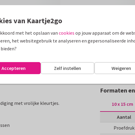
kies van Kaartje2go
akkoord met het opslaan van
cookies
op jouw apparaat om de webs
eren, het websitegebruik te analyseren en gepersonaliseerde inh
 bieden?
Accepteren
Zelf instellen
Weigeren
Formaten en 
diging met vrolijke kleurtjes.
10 x 15 cm
Aantal
assen
Proefdruk