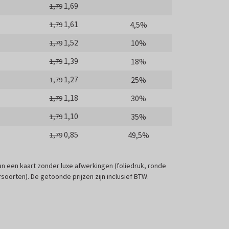
1,69
1,79
1,61
4,5%
1,79
1,52
10%
1,79
1,39
18%
1,79
1,27
25%
1,79
1,18
30%
1,79
1,10
35%
1,79
0,85
49,5%
1,79
 van een kaart zonder luxe afwerkingen (foliedruk, ronde
soorten). De getoonde prijzen zijn inclusief BTW.