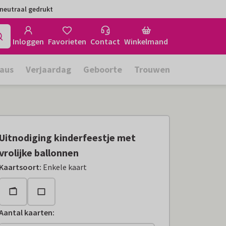
neutraal gedrukt
Inloggen
Favorieten
Contact
Winkelmand
aus
Verjaardag
Geboorte
Trouwen
Uitnodiging kinderfeestje met
vrolijke ballonnen
Kaartsoort
:
Enkele kaart
Aantal kaarten
: