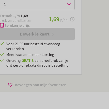
Totaal:
€ 1,69
Totaal:
1,79
1,69
€ 1,69
1,69
per stuk
p/st.
excl. verzendkosten
Bereken je prijs
Bewerk je kaart
Voor 21:00 uur besteld = vandaag
verzonden
Meer kaarten = meer korting
Ontvang
GRATIS
een proefdruk van je
ontwerp of plaats direct je bestelling
Toevoegen aan mijn favorieten