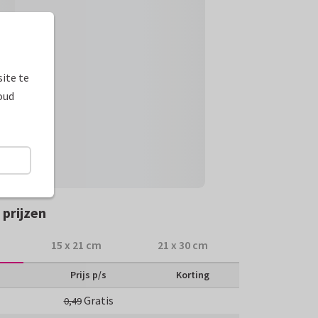
ite te
oud
prijzen
15 x 21 cm
21 x 30 cm
Prijs p/s
Korting
Gratis
0,49