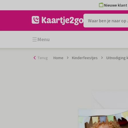
Ga
Nieuwe klant 
naar
de
inhoud
Menu
Terug
Home
Kinderfeestjes
Uitnodiging 