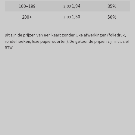
1,94
100–199
35%
3,09
1,50
200+
50%
3,09
Dit zijn de prijzen van een kaart zonder luxe afwerkingen (foliedruk,
ronde hoeken, luxe papiersoorten). De getoonde prijzen zijn inclusief
BTW.