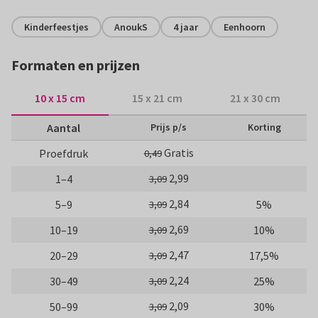
Kinderfeestjes
AnoukS
4 jaar
Eenhoorn
Formaten en prijzen
10 x 15 cm
15 x 21 cm
21 x 30 cm
Aantal
Prijs p/s
Korting
Gratis
Proefdruk
0,49
2,99
1–4
3,09
2,84
5–9
5%
3,09
2,69
10–19
10%
3,09
2,47
20–29
17,5%
3,09
2,24
30–49
25%
3,09
2,09
50–99
30%
3,09