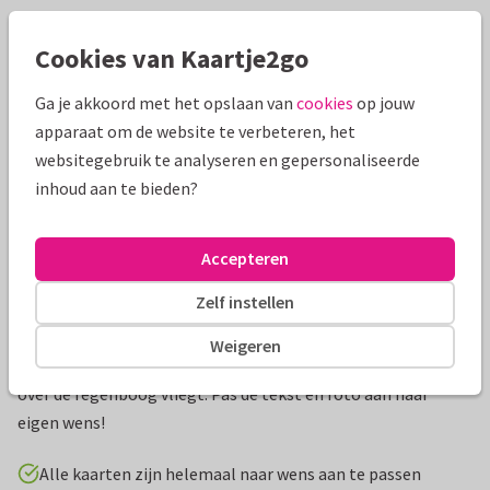
Mooie extra's bij je kaart
Cookies van Kaartje2go
Ga je akkoord met het opslaan van
cookies
op jouw
apparaat om de website te verbeteren, het
websitegebruik te analyseren en gepersonaliseerde
inhoud aan te bieden?
Accepteren
Zelf instellen
Productinformatie
Weigeren
Lieve en vrolijke kaart voor een kinderfeestje met unicorn die
over de regenboog vliegt. Pas de tekst en foto aan naar
eigen wens!
Alle kaarten zijn helemaal naar wens aan te passen