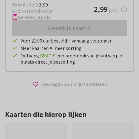
Totaal:
€ 2,99
Totaal:
3,09
2,99
€ 2,99
2,99
per stuk
p/st.
excl. verzendkosten
Bereken je prijs
Bewerk je kaart
Voor 21:00 uur besteld = vandaag verzonden
Meer kaarten = meer korting
Ontvang
GRATIS
een proefdruk van je ontwerp of
plaats direct je bestelling
Toevoegen aan mijn favorieten
Kaarten die hierop lijken