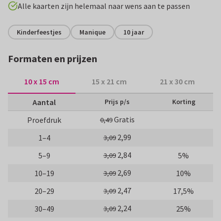
Alle kaarten zijn helemaal naar wens aan te passen
Kinderfeestjes
Manique
10 jaar
Formaten en prijzen
10 x 15 cm
15 x 21 cm
21 x 30 cm
Aantal
Prijs p/s
Korting
Gratis
Proefdruk
0,49
2,99
1–4
3,09
2,84
5–9
5%
3,09
2,69
10–19
10%
3,09
2,47
20–29
17,5%
3,09
2,24
30–49
25%
3,09