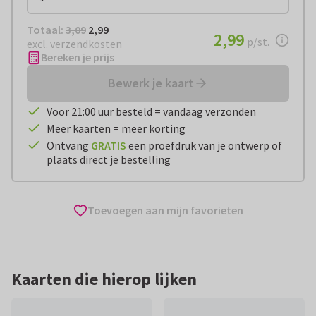
Totaal:
€ 2,99
Totaal:
3,09
2,99
€ 2,99
2,99
per stuk
p/st.
excl. verzendkosten
Bereken je prijs
Bewerk je kaart
Voor 21:00 uur besteld = vandaag verzonden
Meer kaarten = meer korting
Ontvang
GRATIS
een proefdruk van je ontwerp of
plaats direct je bestelling
Toevoegen aan mijn favorieten
Kaarten die hierop lijken