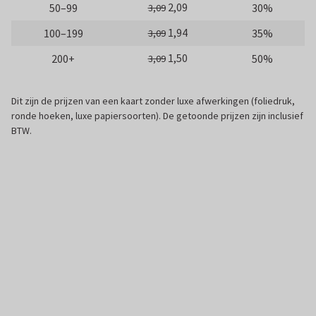
2,09
50–99
30%
3,09
1,94
100–199
35%
3,09
1,50
200+
50%
3,09
Dit zijn de prijzen van een kaart zonder luxe afwerkingen (foliedruk,
ronde hoeken, luxe papiersoorten). De getoonde prijzen zijn inclusief
BTW.