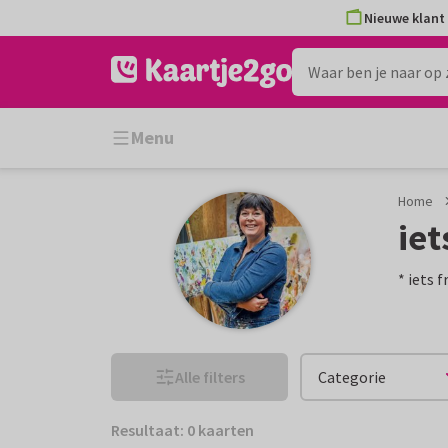
Ga
Nieuwe klant 
naar
de
inhoud
Menu
Home
iet
* iets 
Alle filters
Categorie
Resultaat: 0 kaarten