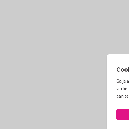
Coo
Ga je 
verbet
aan te