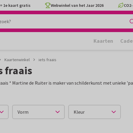
= 1e kaart gratis
Webwinkel van het Jaar 2026
CO2-
Kaarten
Cade
Kaartenwinkel
iets fraais
s fraais
fraais * Martine de Ruiter is maker van schilderkunst met unieke 'p
Vorm
Kleur