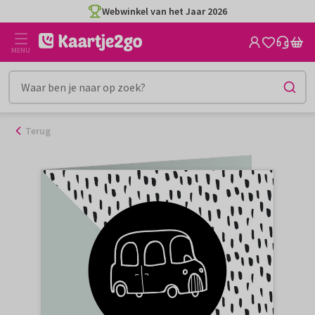
Ga
Webwinkel van het Jaar 2026
naar
de
MENU
inhoud
Terug