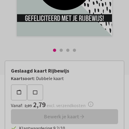
Geslaagd kaart Rijbewijs
Vanaf:
€ 2,79
excl. verzendkosten
Kaartsoort
:
Dubbele kaart
2,79
Vanaf
:
excl. verzendkosten
2,89
Bewerk je kaart
Klantwaardering 9.2/10