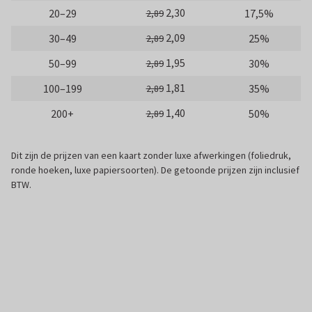
2,30
20–29
17,5%
2,89
2,09
30–49
25%
2,89
1,95
50–99
30%
2,89
1,81
100–199
35%
2,89
1,40
200+
50%
2,89
Dit zijn de prijzen van een kaart zonder luxe afwerkingen (foliedruk,
ronde hoeken, luxe papiersoorten). De getoonde prijzen zijn inclusief
BTW.