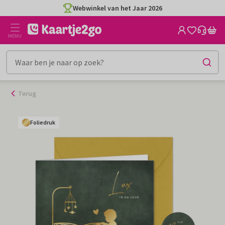
Ga
Webwinkel van het Jaar 2026
naar
de
MENU
inhoud
Terug
Foliedruk
Foliedruk
Foliedruk
Foliedruk
Foliedruk