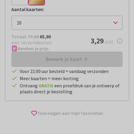
Aantal kaarten
:
Totaal:
€ 65,80
Totaal:
77,60
65,80
€ 3,29
3,29
per stuk
p/st.
excl. verzendkosten
Bereken je prijs
Bewerk je kaart
Voor 21:00 uur besteld = vandaag verzonden
Meer kaarten = meer korting
Ontvang
GRATIS
een proefdruk van je ontwerp of
plaats direct je bestelling
Toevoegen aan mijn favorieten