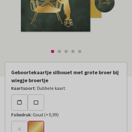
Geboortekaartje silhouet met grote broer bij
wiegje broertje
Kaartsoort
:
Dubbele kaart
Foliedruk
:
Goud
(
+
0,99
)
+
€ 0,99