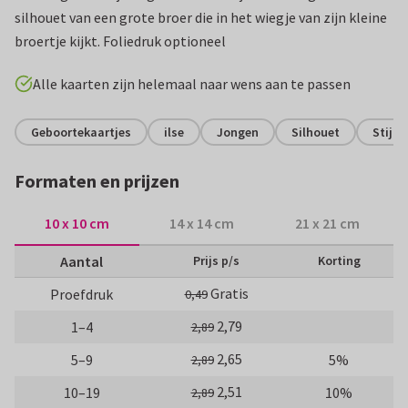
silhouet van een grote broer die in het wiegje van zijn kleine
broertje kijkt. Foliedruk optioneel
Alle kaarten zijn helemaal naar wens aan te passen
Geboortekaartjes
ilse
Jongen
Silhouet
Stijlv
Formaten en prijzen
10 x 10 cm
14 x 14 cm
21 x 21 cm
Aantal
Prijs p/s
Korting
Gratis
Proefdruk
0,49
2,79
1–4
2,89
2,65
5–9
5%
2,89
2,51
10–19
10%
2,89