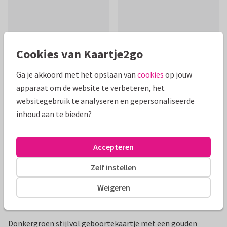
Cookies van Kaartje2go
Mooie extra's bij je kaart
Ga je akkoord met het opslaan van
cookies
op jouw
apparaat om de website te verbeteren, het
websitegebruik te analyseren en gepersonaliseerde
inhoud aan te bieden?
Accepteren
Zelf instellen
Weigeren
Productinformatie
Donkergroen stijlvol geboortekaartje met een gouden