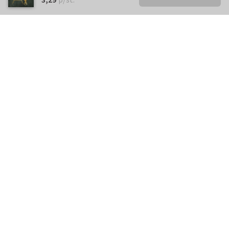
Kunnen we je ergens mee
helpen?
Neem gerust contact met ons op.
info@kaartje2go.nl
Meestgestelde vragen
Klantenservice
Over
Kaartje2go