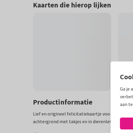
Kaarten die hierop lijken
Coo
Ga je 
verbet
Productinformatie
aan te
Lief en origineel felicitatiekaartje voor een jon
achtergrond met takjes en in dierenletters staat 