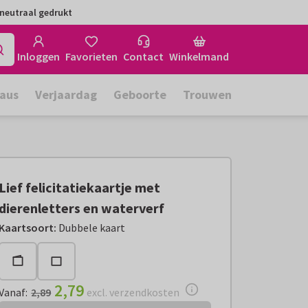
neutraal gedrukt
Inloggen
Favorieten
Contact
Winkelmand
aus
Verjaardag
Geboorte
Trouwen
Lief felicitatiekaartje met
dierenletters en waterverf
Vanaf:
€ 2,79
excl. verzendkosten
Kaartsoort
:
Dubbele kaart
2,79
Vanaf
:
2,89
excl. verzendkosten