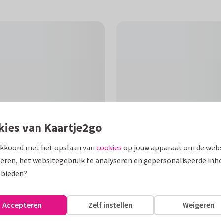
kies van Kaartje2go
akkoord met het opslaan van
cookies
op jouw apparaat om de webs
eren, het websitegebruik te analyseren en gepersonaliseerde inh
F
 bieden?
gen met groene waterverf
'boy'!
Accepteren
Zelf instellen
Weigeren