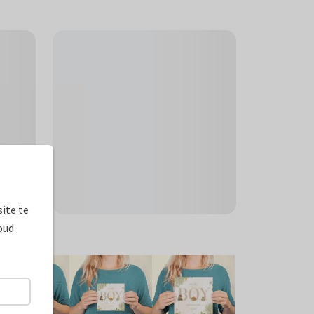
ite te
oud
ormaten