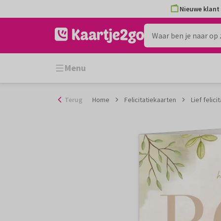
Ga
Nieuwe klant 
naar
de
inhoud
Menu
Terug
Home
Felicitatiekaarten
Lief felic