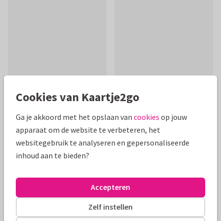
Cookies van Kaartje2go
Ga je akkoord met het opslaan van
cookies
op jouw
Productinformatie
apparaat om de website te verbeteren, het
websitegebruik te analyseren en gepersonaliseerde
Een leuke felicitatiekaart verhuizen met een stoere retro
inhoud aan te bieden?
bakfiets voor spullen zoals lampen, dozen, bloemen,
planten en vlaggetjes. Veel plezier.
Accepteren
Alle kaarten zijn helemaal naar wens aan te passen
Zelf instellen
Felicitatiekaarten
Anet van de Vorst
Nieuwe woning