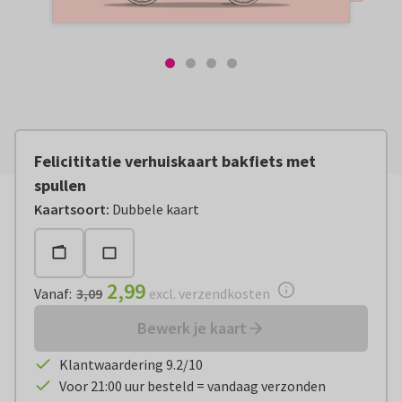
Felicititatie verhuiskaart bakfiets met
spullen
Vanaf:
€ 2,99
excl. verzendkosten
Kaartsoort
:
Dubbele kaart
2,99
Vanaf
:
3,09
excl. verzendkosten
Bewerk je kaart
Klantwaardering 9.2/10
Voor 21:00 uur besteld = vandaag verzonden