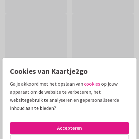
Cookies van Kaartje2go
Ga je akkoord met het opslaan van
cookies
op jouw
apparaat om de website te verbeteren, het
Productinformatie
websitegebruik te analyseren en gepersonaliseerde
inhoud aan te bieden?
Grappig felicitatiekaartje om de komst van een kindje te
vieren. Met de tekst 'sleep is for the weak' in grote letters op
de voorkant.
Accepteren