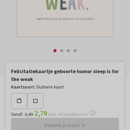
Felicitatiekaartje geboorte humor sleep is for
the weak
Vanaf:
€ 2,79
excl. verzendkosten
Kaartsoort
:
Dubbele kaart
2,79
Vanaf
:
2,89
excl. verzendkosten
Bewerk je kaart