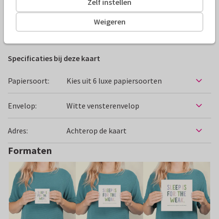
Zelf instellen
Alle kaarten zijn helemaal naar wens aan te passen
Weigeren
Felicitatiekaarten
Tirza
Geboorte
Specificaties bij deze kaart
Papiersoort:
Kies uit 6 luxe papiersoorten
Envelop:
Witte vensterenvelop
Adres:
Achterop de kaart
Formaten