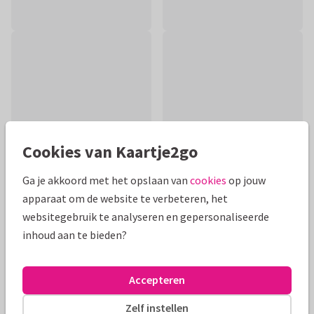
Cookies van Kaartje2go
Ga je akkoord met het opslaan van
cookies
op jouw
apparaat om de website te verbeteren, het
websitegebruik te analyseren en gepersonaliseerde
Productinformatie
inhoud aan te bieden?
Een grappige felicitatiekaart voor een bruidspaar dat 50 jaar
getrouwd is met twee oudjes en gouden hartjes.
Accepteren
Alle kaarten zijn helemaal naar wens aan te passen
Zelf instellen