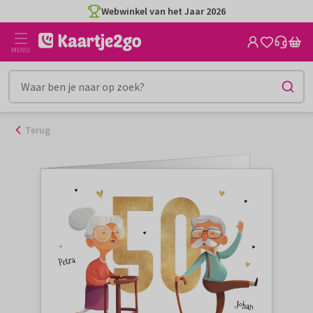
Ga
Webwinkel van het Jaar 2026
naar
de
MENU
inhoud
Terug