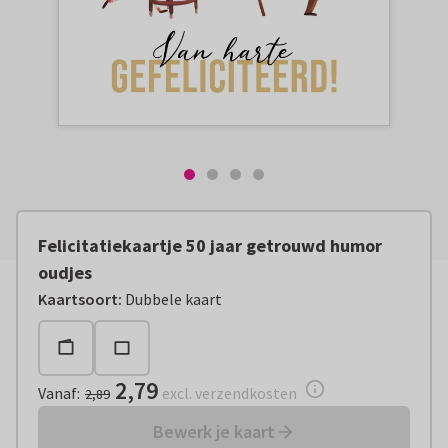
Felicitatiekaartje 50 jaar getrouwd humor
oudjes
Vanaf:
€ 2,79
excl. verzendkosten
Kaartsoort
:
Dubbele kaart
2,79
Vanaf
:
excl. verzendkosten
2,89
Bewerk je kaart