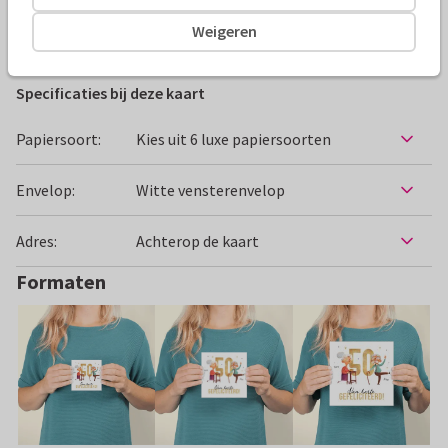
Weigeren
Felicitatiekaarten
Paperhugs - by Lidy
Huwelijksjubile
Specificaties bij deze kaart
Papiersoort:
Kies uit 6 luxe papiersoorten
Envelop:
Witte vensterenvelop
Adres:
Achterop de kaart
Formaten