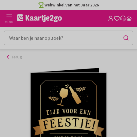
Ga
Webwinkel van het Jaar 2026
naar
de
MENU
inhoud
Terug