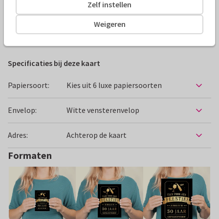
Zelf instellen
Alle kaarten zijn helemaal naar wens aan te passen
Weigeren
Felicitatiekaarten
ilse
Huwelijksjubileum
Specificaties bij deze kaart
Papiersoort:
Kies uit 6 luxe papiersoorten
Envelop:
Witte vensterenvelop
Adres:
Achterop de kaart
Formaten