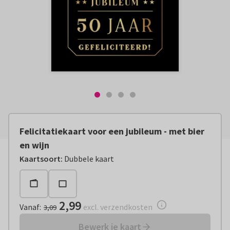
Felicitatiekaart voor een jubileum - met bier
en wijn
Vanaf:
€ 2,99
excl. verzendkosten
Kaartsoort
:
Dubbele kaart
2,99
Vanaf
:
excl. verzendkosten
3,09
Bewerk je kaart