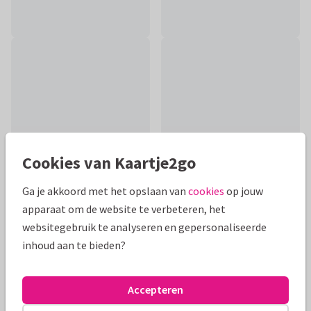
Cookies van Kaartje2go
Ga je akkoord met het opslaan van
cookies
op jouw
apparaat om de website te verbeteren, het
Productinformatie
websitegebruik te analyseren en gepersonaliseerde
inhoud aan te bieden?
Stijlvolle en stoere felicitatiekaart om een man, vrouw of
koppel te feliciteren met een huwelijksjubileum of
werkjubileum. Met goudlook bier en wijn.
Accepteren