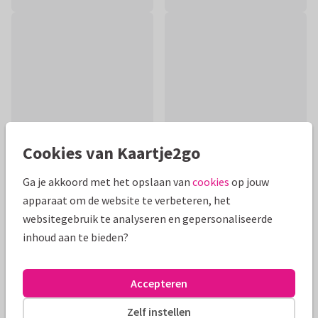
Cookies van Kaartje2go
Ga je akkoord met het opslaan van
cookies
op jouw
apparaat om de website te verbeteren, het
Productinformatie
websitegebruik te analyseren en gepersonaliseerde
Hippe en stoere felicitateikaart voor iemand die met
inhoud aan te bieden?
pensioen gaat. Leuk met gouden letters en eigen foto aan de
binnenzijde.
Accepteren
Alle kaarten zijn helemaal naar wens aan te passen
Zelf instellen