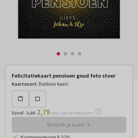
Felicitatiekaart pensioen goud foto stoer
Vanaf:
€ 2,79
excl. verzendkosten
Kaartsoort
:
Dubbele kaart
2,79
Vanaf
:
2,89
excl. verzendkosten
Bewerk je kaart
Klantwaardering 9.2/10