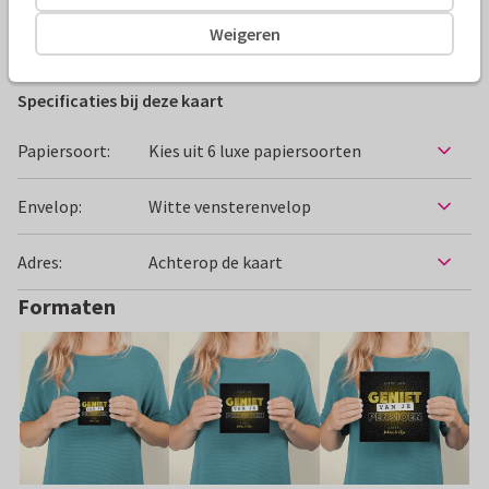
Weigeren
Felicitatiekaarten
Paperhugs - by Lidy
Pensioen
Specificaties bij deze kaart
Papiersoort:
Kies uit 6 luxe papiersoorten
Envelop:
Witte vensterenvelop
Adres:
Achterop de kaart
Formaten