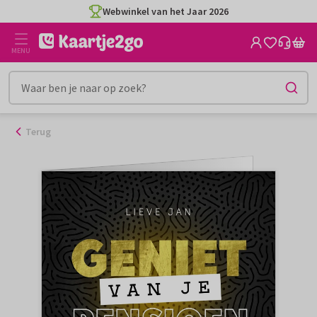
Ga
Webwinkel van het Jaar 2026
naar
de
MENU
inhoud
Terug