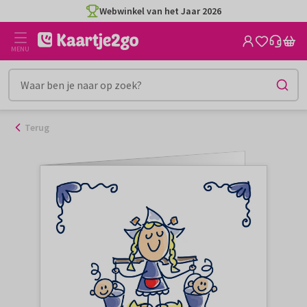
Ga
Webwinkel van het Jaar 2026
naar
de
MENU
inhoud
Terug