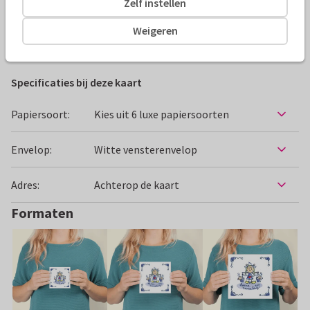
Zelf instellen
Alle kaarten zijn helemaal naar wens aan te passen
Weigeren
Felicitatiekaarten
Babette Harms
Geboorte
Specificaties bij deze kaart
Papiersoort:
Kies uit 6 luxe papiersoorten
Envelop:
Witte vensterenvelop
Adres:
Achterop de kaart
Formaten