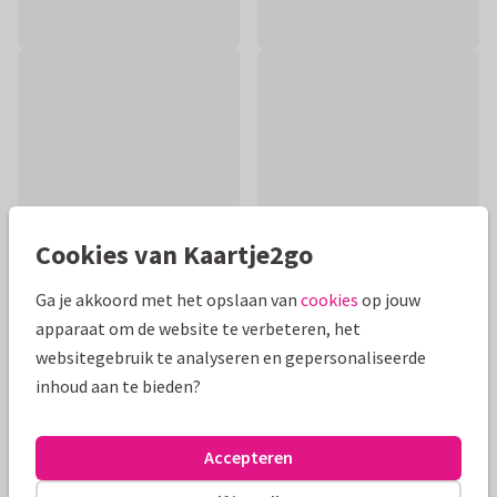
Cookies van Kaartje2go
Ga je akkoord met het opslaan van
cookies
op jouw
apparaat om de website te verbeteren, het
Productinformatie
websitegebruik te analyseren en gepersonaliseerde
inhoud aan te bieden?
Een felicitatie voor bij een geboorte. Een delfts blauw
tegeltje met twee emmertjes water dragen, in iedere emmer
een baby! Ook leuk voor opa en oma.
Accepteren