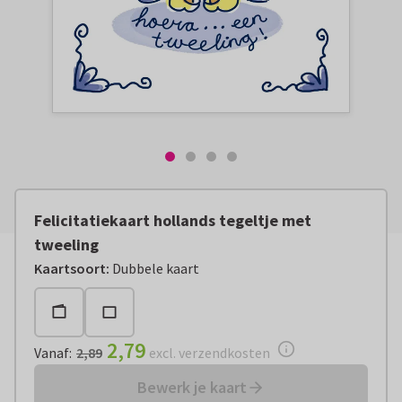
Felicitatiekaart hollands tegeltje met
tweeling
Vanaf:
€ 2,79
excl. verzendkosten
Kaartsoort
:
Dubbele kaart
2,79
Vanaf
:
2,89
excl. verzendkosten
Bewerk je kaart