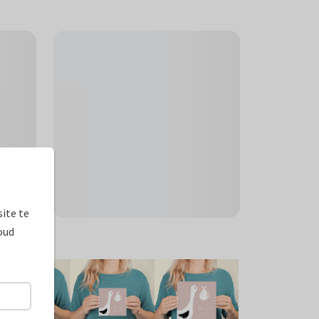
ite te
oud
ormaten