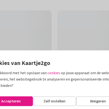
kies van Kaartje2go
akkoord met het opslaan van
cookies
op jouw apparaat om de webs
eren, het websitegebruik te analyseren en gepersonaliseerde inh
F
 bieden?
npasbare) achtergrond en een
 in luier in z'n snavel
Accepteren
Zelf instellen
Weigeren