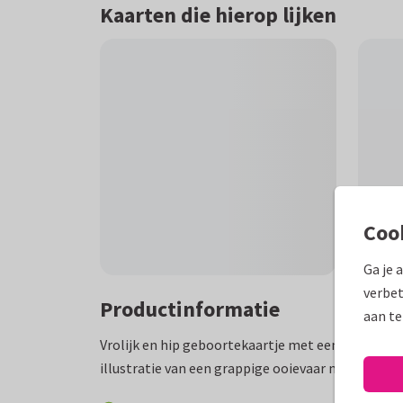
Kaarten die hierop lijken
Coo
Ga je 
verbet
Productinformatie
aan te
Vrolijk en hip geboortekaartje met een roze (aa
illustratie van een grappige ooievaar met een baby