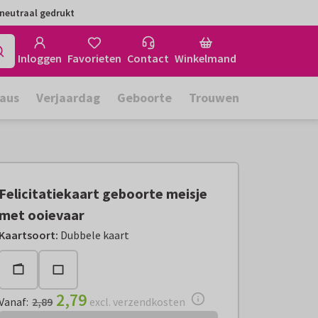
neutraal gedrukt
Inloggen
Favorieten
Contact
Winkelmand
aus
Verjaardag
Geboorte
Trouwen
Felicitatiekaart geboorte meisje
met ooievaar
Vanaf:
€ 2,79
excl. verzendkosten
Kaartsoort
:
Dubbele kaart
2,79
Vanaf
:
2,89
excl. verzendkosten