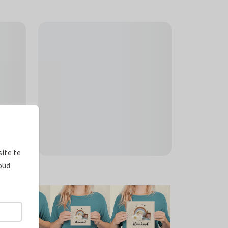
ite te
oud
ormaten