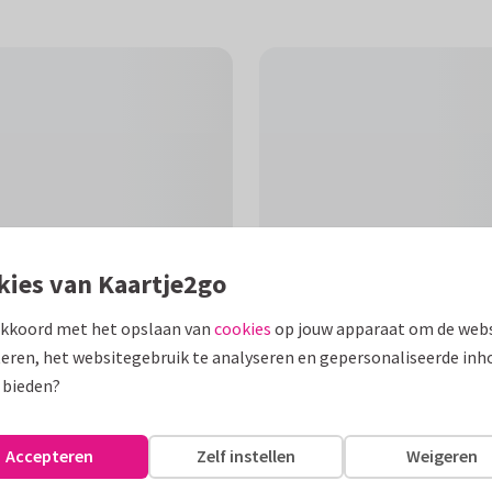
kies van Kaartje2go
akkoord met het opslaan van
cookies
op jouw apparaat om de webs
eren, het websitegebruik te analyseren en gepersonaliseerde inh
F
 bieden?
e kaart met kleurrijke
voorzijde aan opa en oma.
Accepteren
Zelf instellen
Weigeren