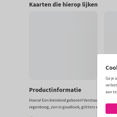
Kaarten die hierop lijken
Coo
Ga je 
verbet
Productinformatie
aan te
Hoera! Een kleinkind geboren! Verstuur deze leuk
regenboog, zon in goudlook, glitters en foto op 