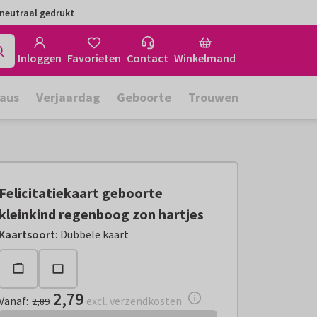
neutraal gedrukt
Inloggen
Favorieten
Contact
Winkelmand
aus
Verjaardag
Geboorte
Trouwen
Felicitatiekaart geboorte
kleinkind regenboog zon hartjes
Vanaf:
€ 2,79
excl. verzendkosten
Kaartsoort
:
Dubbele kaart
2,79
Vanaf
:
excl. verzendkosten
2,89