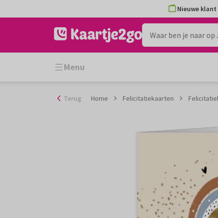
Ga
Nieuwe klant 
naar
de
inhoud
Menu
Terug
Home
Felicitatiekaarten
Felicitat