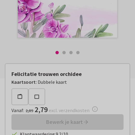
Felicitatie trouwen orchidee
Vanaf:
€ 2,79
excl. verzendkosten
Kaartsoort
:
Dubbele kaart
2,79
Vanaf
:
excl. verzendkosten
2,89
Bewerk je kaart
Klantwaardering 9.2/10