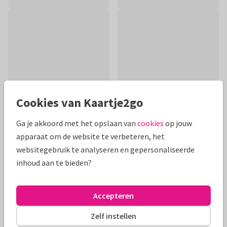
Cookies van Kaartje2go
Ga je akkoord met het opslaan van
cookies
op jouw
apparaat om de website te verbeteren, het
Productinformatie
websitegebruik te analyseren en gepersonaliseerde
inhoud aan te bieden?
Felicitatie voor een huwelijk met mooie sfeervolle paarsroze
orchidee bloemen gemaakt in aquarel.
Accepteren
Alle kaarten zijn helemaal naar wens aan te passen
Zelf instellen