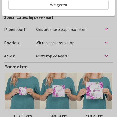
Felicitatiekaarten
Geertje Burgers
Getrouwd
Weigeren
Specificaties bij deze kaart
Papiersoort:
Kies uit 6 luxe papiersoorten
Envelop:
Witte vensterenvelop
Adres:
Achterop de kaart
Formaten
10 x 10 cm
14 x 14 cm
21 x 21 cm