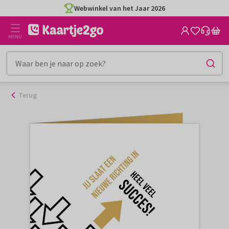
Ga
Webwinkel van het Jaar 2026
naar
de
MENU
inhoud
Terug