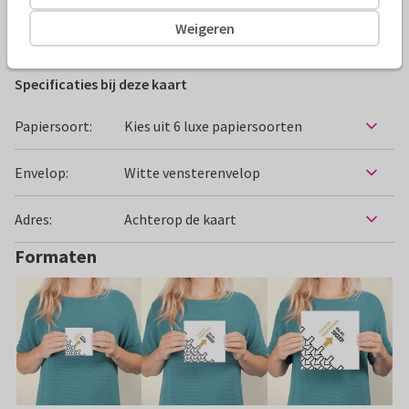
Weigeren
Felicitatiekaarten
Els Lucker Design
Nieuwe baan
Specificaties bij deze kaart
Papiersoort:
Kies uit 6 luxe papiersoorten
Envelop:
Witte vensterenvelop
Adres:
Achterop de kaart
Formaten