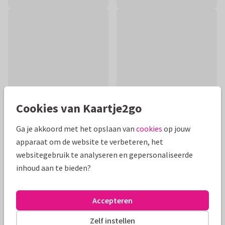
Cookies van Kaartje2go
Ga je akkoord met het opslaan van
cookies
op jouw
apparaat om de website te verbeteren, het
Productinformatie
websitegebruik te analyseren en gepersonaliseerde
Strakke moderne kaart met pijlen voor als iemand een
inhoud aan te bieden?
nieuwe uitdaging aangaat. De kleur van de pijl is aanpasbaar
via de achtergrondkleur.
Accepteren
Alle kaarten zijn helemaal naar wens aan te passen
Zelf instellen