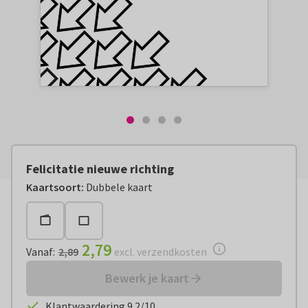
Felicitatie nieuwe richting
Vanaf:
€ 2,79
excl. verzendkosten
Kaartsoort
:
Dubbele kaart
2,79
Vanaf
:
2,89
excl. verzendkosten
Bewerk je kaart
Klantwaardering 9.2/10