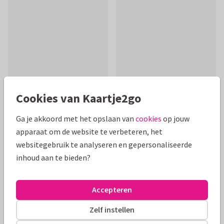
Cookies van Kaartje2go
Ga je akkoord met het opslaan van
cookies
op jouw
Productinformatie
apparaat om de website te verbeteren, het
websitegebruik te analyseren en gepersonaliseerde
Hip feliciatiekaartje voor de geboorte van een kleindochter
inhoud aan te bieden?
met een leuk patroon van regenboogjes, hartjes en
zonnetjes en speelse typografie!
Accepteren
Alle kaarten zijn helemaal naar wens aan te passen
Zelf instellen
Felicitatiekaarten
Manique
Kleinkind