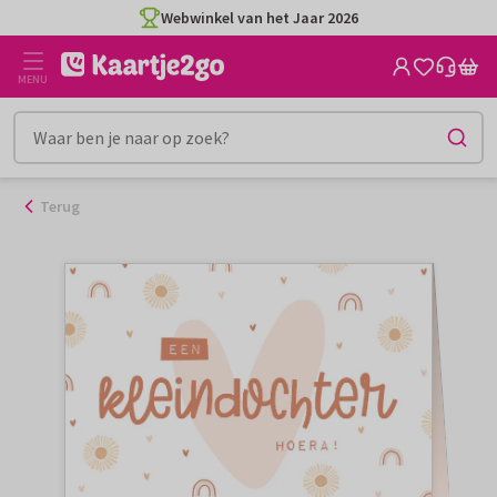
Ga
Webwinkel van het Jaar 2026
naar
de
MENU
inhoud
Terug