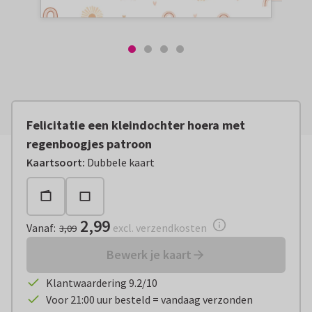
Felicitatie een kleindochter hoera met
regenboogjes patroon
Vanaf:
€ 2,99
excl. verzendkosten
Kaartsoort
:
Dubbele kaart
2,99
Vanaf
:
excl. verzendkosten
3,09
Bewerk je kaart
Klantwaardering 9.2/10
Voor 21:00 uur besteld = vandaag verzonden