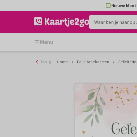
Ga
Nieuwe klant 
naar
de
inhoud
Menu
Terug
Home
Felicitatiekaarten
Felicitat