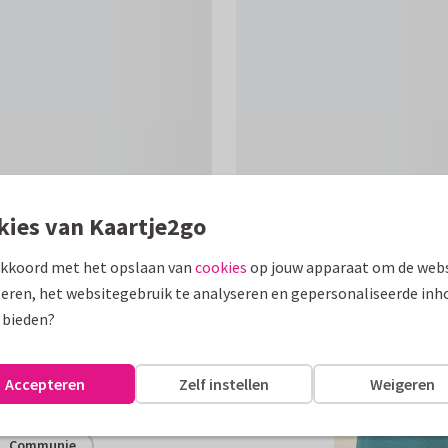
kies van Kaartje2go
akkoord met het opslaan van
cookies
op jouw apparaat om de webs
Formaten
eren, het websitegebruik te analyseren en gepersonaliseerde inh
 bieden?
oze waterverf en groene
Accepteren
Zelf instellen
Weigeren
assen
Communie