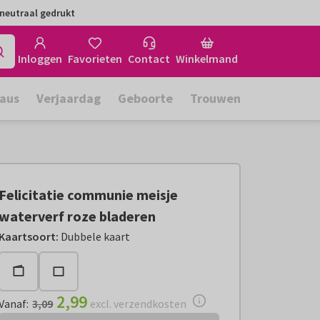
neutraal gedrukt
Inloggen
Favorieten
Contact
Winkelmand
aus
Verjaardag
Geboorte
Trouwen
Felicitatie communie meisje
waterverf roze bladeren
Vanaf:
€ 2,99
excl. verzendkosten
Kaartsoort
:
Dubbele kaart
2,99
Vanaf
:
3,09
excl. verzendkosten