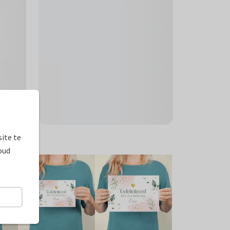
ite te
oud