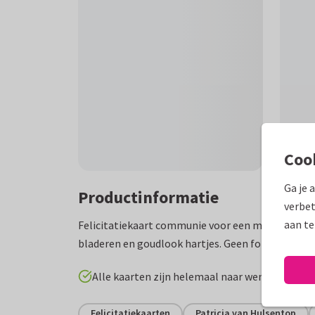
Coo
Ga je 
Productinformatie
verbet
aan te
Felicitatiekaart communie voor een meisje met r
bladeren en goudlook hartjes. Geen folie!
Alle kaarten zijn helemaal naar wens aan te p
Felicitatiekaarten
Patricia van Hulsentop