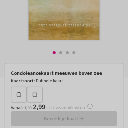
Condoleancekaart meeuwen boven zee
Vanaf:
€ 2,99
excl. verzendkosten
Kaartsoort
:
Dubbele kaart
2,99
Vanaf
:
excl. verzendkosten
3,09
Bewerk je kaart