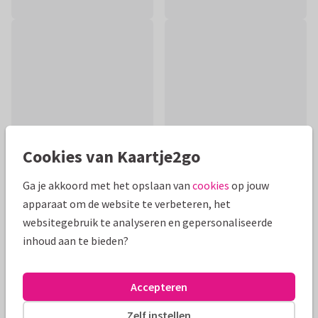
Cookies van Kaartje2go
Ga je akkoord met het opslaan van
cookies
op jouw
apparaat om de website te verbeteren, het
Productinformatie
websitegebruik te analyseren en gepersonaliseerde
Condoleance- en/of sterktekaart van zee en vogels in
inhoud aan te bieden?
natuurlijke tinten. De tekst op voor- en binnenkant kun je
aanpassen naar eigen wens.
Accepteren
Alle kaarten zijn helemaal naar wens aan te passen
Zelf instellen