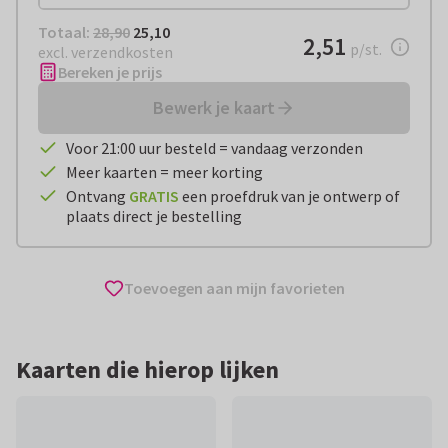
Totaal:
€ 25,10
Totaal:
28,90
25,10
€ 2,51
2,51
per stuk
p/st.
excl. verzendkosten
Bereken je prijs
Bewerk je kaart
Voor 21:00 uur besteld = vandaag verzonden
Meer kaarten = meer korting
Ontvang
GRATIS
een proefdruk van je ontwerp of
plaats direct je bestelling
Toevoegen aan mijn favorieten
Kaarten die hierop lijken