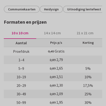
Communiekaarten
Heidysign
Uitnodiging lentefeest
Formaten en prijzen
10 x 10 cm
14 x 14 cm
21 x 21 cm
Aantal
Prijs p/s
Korting
Gratis
Proefdruk
0,49
2,79
1–4
2,89
2,65
5–9
5%
2,89
2,51
10–19
10%
2,89
2,30
20–29
17,5%
2,89
2,09
30–49
25%
2,89
1,95
50–99
30%
2,89