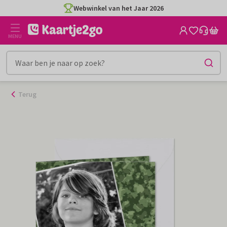
Ga
Webwinkel van het Jaar 2026
naar
de
MENU
inhoud
Terug