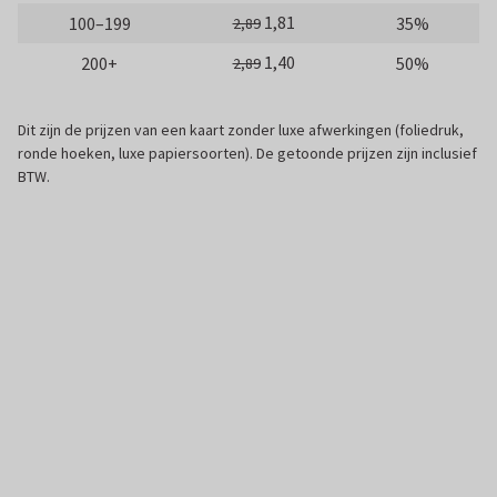
1,81
100–199
35%
2,89
1,40
200+
50%
2,89
Dit zijn de prijzen van een kaart zonder luxe afwerkingen (foliedruk,
ronde hoeken, luxe papiersoorten). De getoonde prijzen zijn inclusief
BTW.