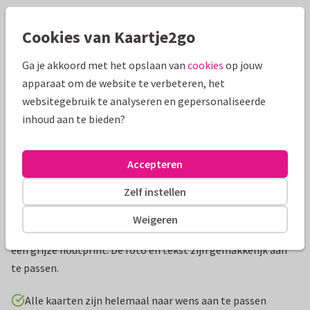
Mooie extra's bij je kaart
Cookies van Kaartje2go
Ga je akkoord met het opslaan van
cookies
op jouw
apparaat om de website te verbeteren, het
websitegebruik te analyseren en gepersonaliseerde
inhoud aan te bieden?
Accepteren
Zelf instellen
Productinformatie
Weigeren
Stoere uitnodiging voor een feestje met een legerprint en
een grijze houtprint. De foto en tekst zijn gemakkelijk aan
te passen.
Alle kaarten zijn helemaal naar wens aan te passen