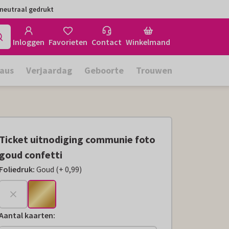
neutraal gedrukt
Inloggen
Favorieten
Contact
Winkelmand
aus
Verjaardag
Geboorte
Trouwen
Ticket uitnodiging communie foto
goud confetti
Foliedruk
:
Goud
(
+
0,99
)
+
€ 0,99
Aantal kaarten
: