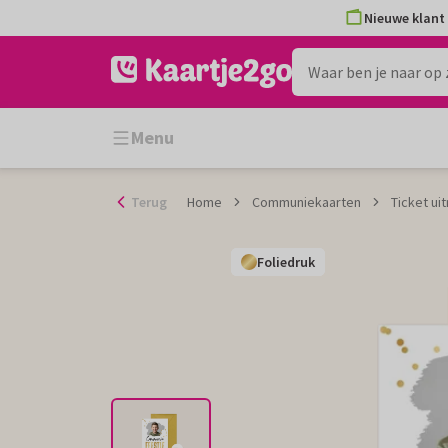
Ga
Nieuwe klant 
naar
de
inhoud
Menu
Terug
Home
Communiekaarten
Ticket ui
Foliedruk
Foliedruk
Foliedruk