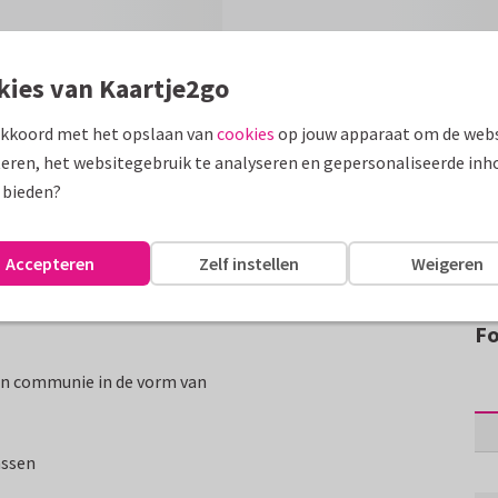
kies van Kaartje2go
akkoord met het opslaan van
cookies
op jouw apparaat om de webs
eren, het websitegebruik te analyseren en gepersonaliseerde inh
 bieden?
Accepteren
Zelf instellen
Weigeren
Fo
en communie in de vorm van
assen