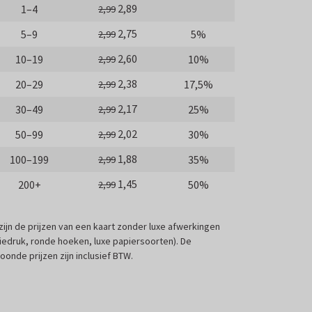
2,89
1–4
2,99
2,75
5–9
5%
2,99
2,60
10–19
10%
2,99
2,38
20–29
17,5%
2,99
2,17
30–49
25%
2,99
2,02
50–99
30%
2,99
1,88
100–199
35%
2,99
1,45
200+
50%
2,99
 zijn de prijzen van een kaart zonder luxe afwerkingen
liedruk, ronde hoeken, luxe papiersoorten). De
oonde prijzen zijn inclusief BTW.