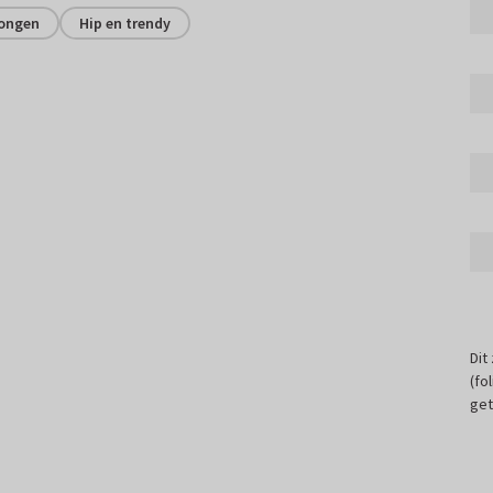
ongen
Hip en trendy
Dit
(fo
get