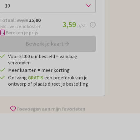
Totaal:
€ 35,90
Totaal:
39,80
35,90
€ 3,59
3,59
per stuk
p/st.
excl. verzendkosten
Bereken je prijs
Bewerk je kaart
Voor 21:00 uur besteld = vandaag
verzonden
Meer kaarten = meer korting
Ontvang
GRATIS
een proefdruk van je
ontwerp of plaats direct je bestelling
Toevoegen aan mijn favorieten