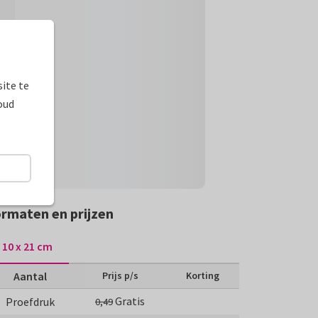
ite te
oud
rmaten en prijzen
10 x 21 cm
Aantal
Prijs p/s
Korting
Gratis
Proefdruk
0,49